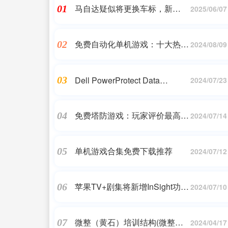
马自达疑似将更换车标，新
01
2025/06/07
Logo 更简约扁平
免费自动化单机游戏：十大热门
02
2024/08/09
之作
03
Dell PowerProtect Data
2024/07/23
Manager备份一体机：简化数据
保护 保障计划护航
免费塔防游戏：玩家评价最高的
04
2024/07/14
前十名
单机游戏合集免费下载推荐
05
2024/07/12
苹果TV+剧集将新增InSight功能
06
2024/07/10
演员信息和音乐详情一网打尽
微整（黄石）培训结构(微整哪
07
2024/04/17