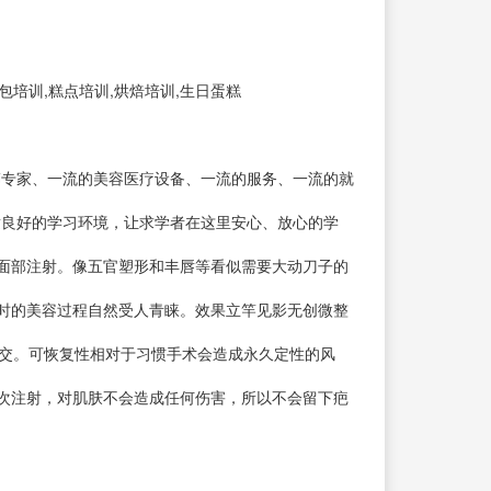
包培训,糕点培训,烘焙培训,生日蛋糕
韩专家、一流的美容医疗设备、一流的服务、一流的就
适良好的学习环境，让求学者在这里安心、放心的学
面部注射。像五官塑形和丰唇等看似需要大动刀子的
时的美容过程自然受人青睐。效果立竿见影无创微整
社交。可恢复性相对于习惯手术会造成永久定性的风
次注射，对肌肤不会造成任何伤害，所以不会留下疤