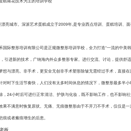
蛋糕裱花技术为主的培训学校
漂亮城市。深派艺术蛋糕成立于2009年,是专业西点培训、蛋糕培训、面
禾国际整形培训有限公司是正规微整形培训学校，全力打造“一流的中美
备，引进新的技术，广纳海内外众多整形专家。进行交流、讨论，提供舒
梦想与漂亮。非手术，更安全无创非手术塑形除皱无需经过手术，直接在
针对时下生活节奏快，人们没有太多时间休息的情况下，微整形最多半小
除，24小时后可进行正常清洁、护肤与化妆，既不影响工作，也不影响
效果不满意时恢复原状。无痛、无痕微整形由于不开刀不手术，仅仅是一
疤痕或者瘢痕增生的后患。
接老板