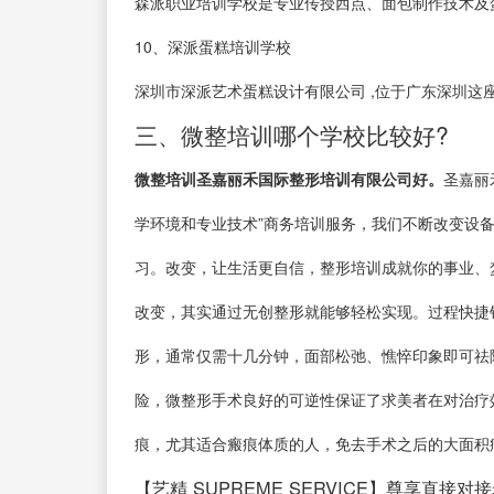
森派职业培训学校是专业传授西点、面包制作技术及
10、深派蛋糕培训学校
深圳市深派艺术蛋糕设计有限公司 ,位于广东深圳这座
三、微整培训哪个学校比较好?
微整培训圣嘉丽禾国际整形培训有限公司好。
圣嘉丽
学环境和专业技术”商务培训服务，我们不断改变设
习。改变，让生活更自信，整形培训成就你的事业、
改变，其实通过无创整形就能够轻松实现。过程快捷
形，通常仅需十几分钟，面部松弛、憔悴印象即可祛
险，微整形手术良好的可逆性保证了求美者在对治疗
痕，尤其适合瘢痕体质的人，免去手术之后的大面积
【艺精 SUPREME SERVICE】尊享直接对