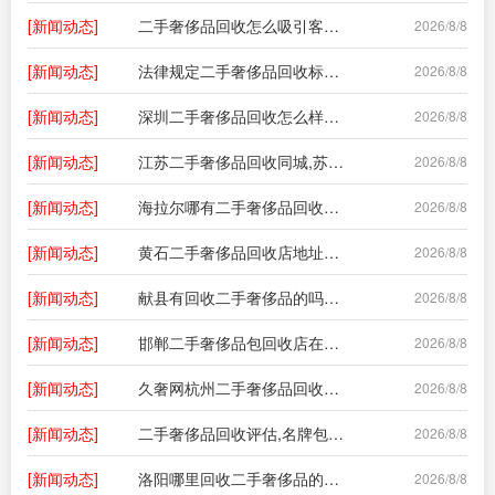
[新闻动态]
二手奢侈品回收怎么吸引客人进店取货,二手奢侈品市场如何推广
2026/8/8
[新闻动态]
法律规定二手奢侈品回收标准,二手奢侈品多少钱回收?怎么回收?
2026/8/8
[新闻动态]
深圳二手奢侈品回收怎么样啊,正规奢侈品回收的地方?
2026/8/8
[新闻动态]
江苏二手奢侈品回收同城,苏州有回收奢侈品的地方吗?
2026/8/8
[新闻动态]
海拉尔哪有二手奢侈品回收店啊多少钱,二手奢侈品回收多少钱?
2026/8/8
[新闻动态]
黄石二手奢侈品回收店地址电话,哪里回收奢侈品?
2026/8/8
[新闻动态]
献县有回收二手奢侈品的吗电话,二手奢侈品鞋子回收
2026/8/8
[新闻动态]
邯郸二手奢侈品包回收店在哪,哪里可以回收二手奢侈品包包?
2026/8/8
[新闻动态]
久奢网杭州二手奢侈品回收店,杭州哪里可以回收爱马仕包?
2026/8/8
[新闻动态]
二手奢侈品回收评估,名牌包包回收的价格?
2026/8/8
[新闻动态]
洛阳哪里回收二手奢侈品的多,哪里有库存回收真皮的
2026/8/8