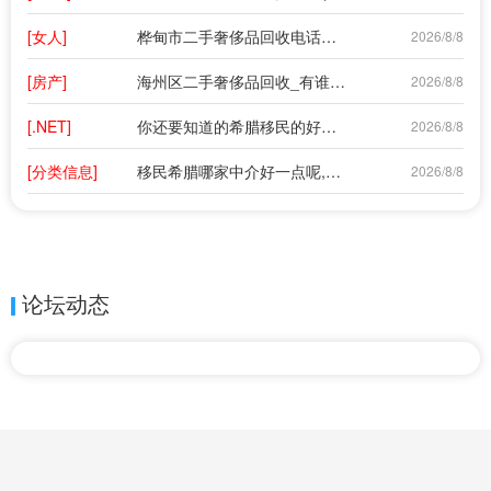
[女人]
桦甸市二手奢侈品回收电话地址在哪(哪里有做奢侈品回收的店?)
2026/8/8
[房产]
海州区二手奢侈品回收_有谁知道哪里可以回收奢侈品?
2026/8/8
[.NET]
你还要知道的希腊移民的好处,移民希腊的优势有哪些?
2026/8/8
[分类信息]
移民希腊哪家中介好一点呢,比较好的移民中介有哪家啊?
2026/8/8
论坛动态