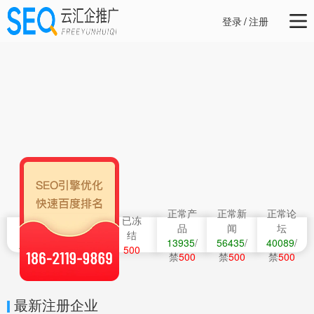
登录
/
注册
正常产
正常新
正常论
正常
未激
已冻
品
闻
坛
会员
活
结
13935
/
56435
/
40089
/
14539
500
500
禁
500
禁
500
禁
500
最新注册企业