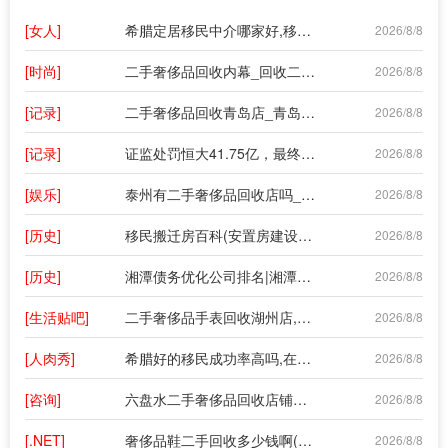
[女人]
希腊定居移民中介哪家好,移民中介哪个牌子好?
2026/8/8
[时尚]
二手奢侈品回收内幕_回收二手奢侈品有哪些套路?
2026/8/8
[记录]
二手奢侈品回收青岛店_青岛有奢侈品折扣店么?
2026/8/8
[记录]
证监处罚恒大41.75亿，最终能拿到罚款吗？以往罚单有落实吗？
2026/8/8
[娱乐]
泰州有二手奢侈品回收店吗_哪里回收二手包包
2026/8/8
[历史]
移民搬迁房百科(安置房建设的意义有哪些?安置房申请条件全解答)
2026/8/8
[历史]
湘潭债务优化公司排名|湘潭负债率全国排名第几
2026/8/8
[生活贴吧]
二手奢侈品手表回收湖州店,名牌手表哪里回收
2026/8/8
[人肉秀]
希腊好的移民成功率高吗,在全球家园办希腊移民成功率很高是不是真的?
2026/8/8
[咨询]
六盘水二手奢侈品回收店铺在哪里啊_mk二手包包哪里回收
2026/8/8
[.NET]
奢侈品鞋二手回收多少钱啊(二手奢侈品回收多少钱?)
2026/8/8