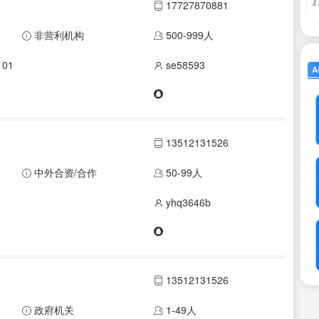
1
17727870881
非营利机构
500-999人
01
se58593
13512131526
中外合资/合作
50-99人
yhq3646b
13512131526
政府机关
1-49人