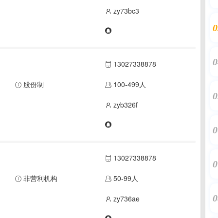
zy73bc3
0
0
13027338878
股份制
100-499人
0
zyb326f
0
13027338878
0
非营利机构
50-99人
0
zy736ae