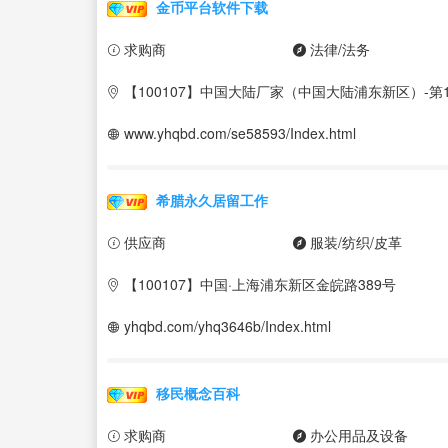
金币平台软件下载
求购商
法律/法务
【100107】中国大陆厂家（中国大陆浦东新区）-第1
www.yhqbd.com/se58593/Index.html
希腊永久居留工作
供应商
服装/纺织/皮革
【100107】中国·上海浦东新区金皖路389号
yhqbd.com/yhq3646b/Index.html
移民概念百科
求购商
办公用品及设备