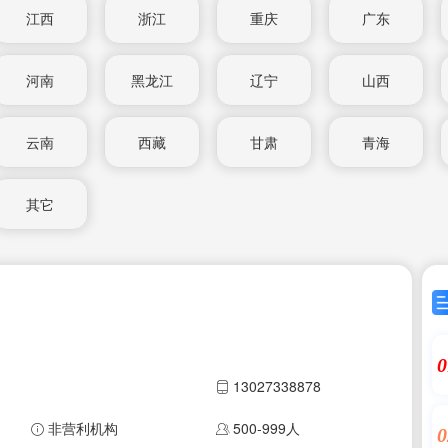
江西
浙江
重庆
广东
河南
黑龙江
辽宁
山西
云南
西藏
甘肃
青海
其它
0
13027338878
非营利机构
500-999人
0