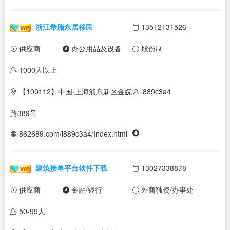
浙江希腊永居移民
13512131526
供应商
办公用品及设备
股份制
1000人以上
【100112】中国·上海浦东新区金皖
i889c3a4
路389号
862689.com/i889c3a4/Index.html
建筑接单平台软件下载
13027338878
供应商
金融/银行
外商独资/办事处
50-99人