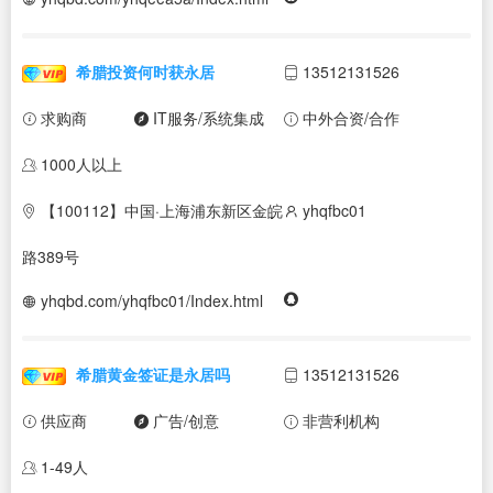
希腊投资何时获永居
13512131526
求购商
IT服务/系统集成
中外合资/合作
1000人以上
【100112】中国·上海浦东新区金皖
yhqfbc01
路389号
yhqbd.com/yhqfbc01/Index.html
希腊黄金签证是永居吗
13512131526
供应商
广告/创意
非营利机构
1-49人