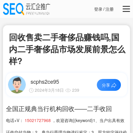
登录
/
注册
回收售卖二手奢侈品赚钱吗,国
内二手奢侈品市场发展前景怎么
样?
scphs2ce95
分享
2024年3月18日
239
全国正规典当行机构回收——二手收回
电话+V：
15021727968
，欢迎咨询{{keyword}1、当户出具有效
证件交付当物；2、典当行受理当物进行鉴定；3、双方约定评估价