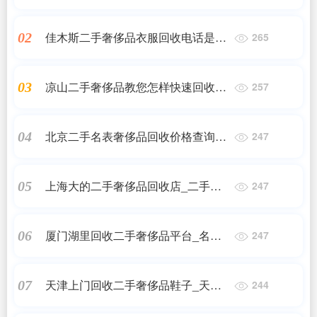
迷失一大亮点！
佳木斯二手奢侈品衣服回收电话是多
02
265
少(奢侈品怎么回收)
凉山二手奢侈品教您怎样快速回收_
03
257
二手奢侈品多少钱回收?怎么回收?
北京二手名表奢侈品回收价格查询_
04
247
二手宝格丽手表保值吗,二手宝格丽手
表回收多少钱?
上海大的二手奢侈品回收店_二手手
05
247
表哪家回收好
厦门湖里回收二手奢侈品平台_名表
06
247
回收哪里比较好
天津上门回收二手奢侈品鞋子_天津
07
244
名奢汇可靠吗