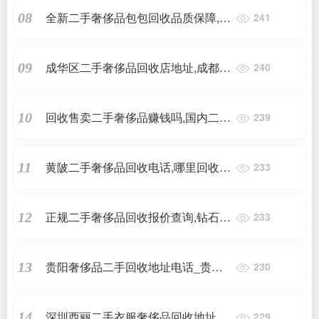
全新二手奢侈品包包回收品质保障,二
08
241
手奢侈品包包在哪里回收比较好
成华区二手奢侈品回收店地址,成都?
09
240
哪些店可以二手奢侈品买卖我?几个
包包想出手
回收售卖二手奢侈品赚钱吗,国内二手
10
239
奢侈品市场发展前景怎么样?
黄陂二手奢侈品回收电话,哪里回收奢
11
233
侈品包包
正规二手奢侈品回收报价查询,钻石对
12
233
戒可以回收么,钻石对戒回收大概多少
钱
贵阳奢侈品二手回收地址电话_贵州
13
230
哪里回收艾帝卡手表?
深圳西丽二手衣服奢侈品回收地址_
14
229