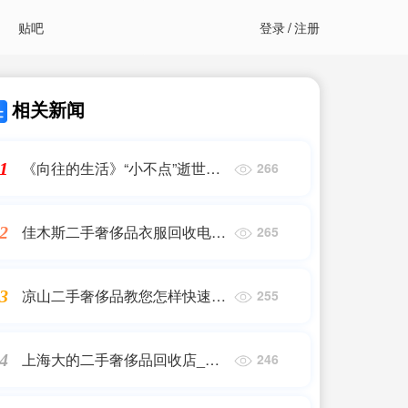
贴吧
登录
/
注册
相关新闻
《向往的生活》“小不点”逝世，
1
266
节目迷失一大亮点！
佳木斯二手奢侈品衣服回收电话
2
265
是多少(奢侈品怎么回收)
凉山二手奢侈品教您怎样快速回
3
255
收_二手奢侈品多少钱回收?怎么
回收?
上海大的二手奢侈品回收店_二
4
246
手手表哪家回收好