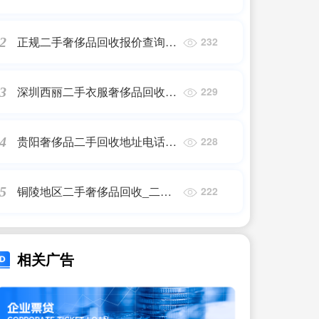
回收奢侈品包包
正规二手奢侈品回收报价查询,
2
232
钻石对戒可以回收么,钻石对戒
回收大概多少钱
深圳西丽二手衣服奢侈品回收地
3
229
址_哪里有做奢侈品回收的店?
贵阳奢侈品二手回收地址电话_
4
228
贵州哪里回收艾帝卡手表?
铜陵地区二手奢侈品回收_二手
5
222
奢侈品包包哪里可以回收?
相关广告