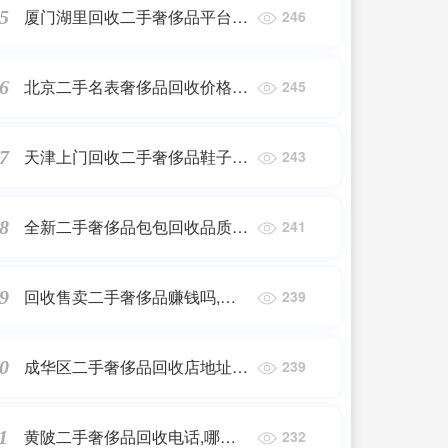
厦门湖里回收二手奢侈品平台_
5
246
名表回收哪里比较好
北京二手名表奢侈品回收价格查
6
245
询_二手宝格丽手表保值吗,二手
宝格丽手表回收多少钱?
天津上门回收二手奢侈品鞋子_
7
243
天津名奢汇可靠吗
全新二手奢侈品包包回收品质保
8
241
障,二手奢侈品包包在哪里回收
比较好
回收售卖二手奢侈品赚钱吗,国
9
239
内二手奢侈品市场发展前景怎么
样?
成华区二手奢侈品回收店地址,
0
239
成都?哪些店可以二手奢侈品买
卖我?几个包包想出手
黄陂二手奢侈品回收电话,哪里
1
232