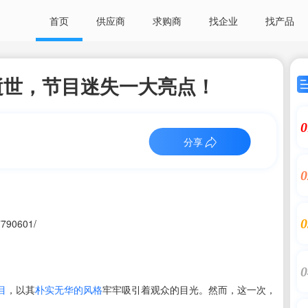
首页
供应商
求购商
找企业
找产品
逝世，节目迷失一大亮点！
0
分享
0
0
7790601/
0
目
，以其
朴实无华的风格
牢牢吸引着观众的目光。然而，这一次，