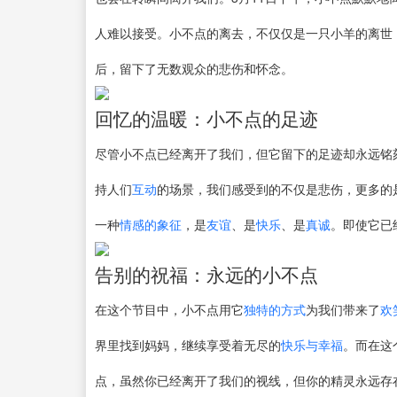
人难以接受。小不点的离去，不仅仅是一只小羊的离世
后，留下了无数观众的悲伤和怀念。
回忆的温暖：小不点的足迹
尽管小不点已经离开了我们，但它留下的足迹却永远铭
持人们
互动
的场景，我们感受到的不仅是悲伤，更多的
一种
情感的象征
，是
友谊
、是
快乐
、是
真诚
。即使它已
告别的祝福：永远的小不点
在这个节目中，小不点用它
独特的方式
为我们带来了
欢
界里找到妈妈，继续享受着无尽的
快乐与幸福
。而在这
点，虽然你已经离开了我们的视线，但你的精灵永远存