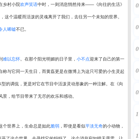
在乡村小院
欢声笑语
中时，一则消息悄然传来——《向往的生活》
0
1日，这个温暖而活泼的灵魂离开了我们，去往另一个未知的世界。
0
令人唏嘘
不已。
0
到
难以忘怀
。在那个阳光明媚的日子里，
小不点
迎来了自己的第一
0
自称与它同一天生日，而黄磊更是在微博上为这只可爱的小生灵起
体型的调侃，更是对它在节目中活泼灵动形象的一种注解。在《向
0
风景，给节目带来了无尽的欢乐和感动。
1
这个世界上，生命总是如此
脆弱
，即使是看似
平淡无奇
的小动物，
1
地离开了这个世界，去寻找它的妈妈了。这个消息宛如晴天霹雳，让