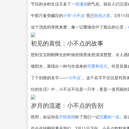
节目的乡村生活又多了
一丝凄凉
的气息。就在人们沉浸
中那只备受瞩目的
小羊“小不点”
竟已
告别人世
。3月1
这个消息的突然来袭，像一记重锤击中了观众的心灵，
初见的喜悦：小不点的故事
想到宝宝刚刚降生的时候的情景依然清清楚楚，令人感
缕阳光，展现出一种与生俱来的
可爱和活力
。何炅笑着
了个别致的名字——
“小不点”
。这个名字不仅仅是对其
往的生活》中，小不点不仅是一只羊，更是一道亮丽的
岁月的流逝：小不点的告别
然而，命运却在
不经意间
给了我们一记
沉重的一击
。在
也会在转瞬间离开我们。3月11日下午，小不点默默