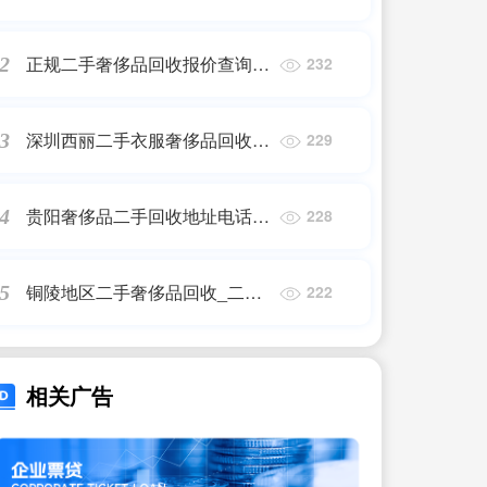
回收奢侈品包包
正规二手奢侈品回收报价查询,
2
232
钻石对戒可以回收么,钻石对戒
回收大概多少钱
深圳西丽二手衣服奢侈品回收地
3
229
址_哪里有做奢侈品回收的店?
贵阳奢侈品二手回收地址电话_
4
228
贵州哪里回收艾帝卡手表?
铜陵地区二手奢侈品回收_二手
5
222
奢侈品包包哪里可以回收?
相关广告