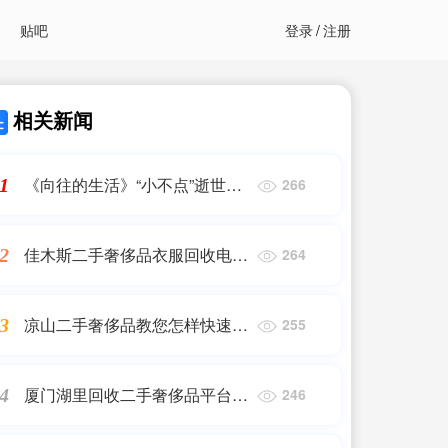
贴吧
登录
/
注册
相关新闻
《向往的生活》“小不点”逝世，
1
266
节目迷失一大亮点！
佳木斯二手奢侈品衣服回收电话
2
264
是多少(奢侈品怎么回收)
凉山二手奢侈品教您怎样快速回
3
255
收_二手奢侈品多少钱回收?怎么
回收?
厦门湖里回收二手奢侈品平台_
4
246
名表回收哪里比较好