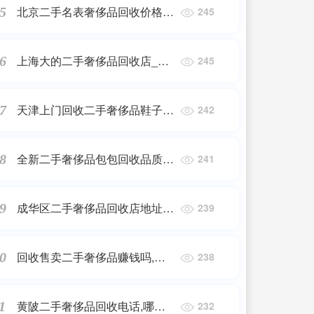
北京二手名表奢侈品回收价格查
5
245
询_二手宝格丽手表保值吗,二手
宝格丽手表回收多少钱?
上海大的二手奢侈品回收店_二
6
245
手手表哪家回收好
天津上门回收二手奢侈品鞋子_
7
242
天津名奢汇可靠吗
全新二手奢侈品包包回收品质保
8
241
障,二手奢侈品包包在哪里回收
比较好
成华区二手奢侈品回收店地址,
9
239
成都?哪些店可以二手奢侈品买
卖我?几个包包想出手
回收售卖二手奢侈品赚钱吗,国
0
238
内二手奢侈品市场发展前景怎么
样?
黄陂二手奢侈品回收电话,哪里
1
232