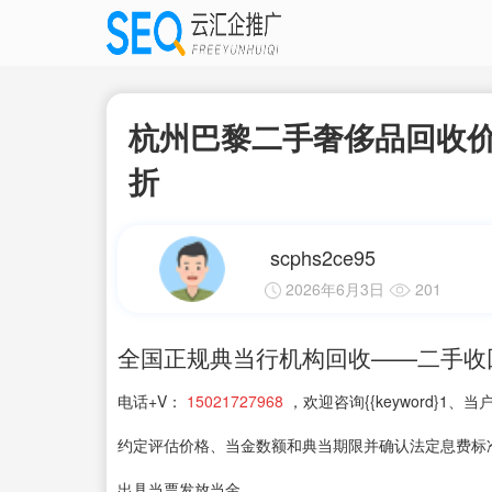
杭州巴黎二手奢侈品回收价
折
scphs2ce95
2026年6月3日
201
全国正规典当行机构回收——二手收
电话+V：
15021727968
，欢迎咨询{{keyword}
约定评估价格、当金数额和典当期限并确认法定息费标
出具当票发放当金。