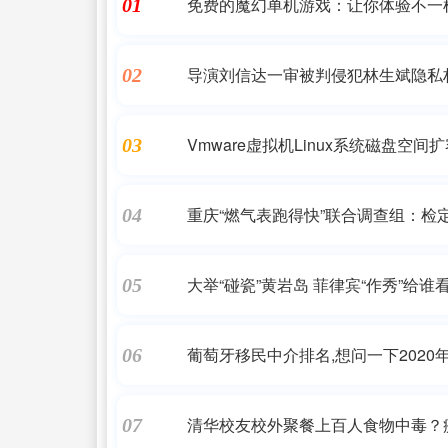
免费的魔幻单机游戏：让你体验不一
01
导演刘信达一审被判侵犯林生斌隐私
02
追问
Vmware虚拟机Linux系统磁盘空间
03
重庆“燃气表跑得快”联合调查组：检定
04
大举“碰瓷”黄岩岛 菲律宾“作秀”给谁
05
葡萄牙移民中介排名,想问一下2020
06
清华校友校外聚餐上百人食物中毒？
07