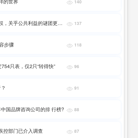
样的世界
140
权，关乎公共利益的谜团更需
137
扩容步骤
118
754只表，仅2只“转得快”
96
看？
91
年中国品牌咨询公司的排 行榜?
88
疾控部门已介入调查
87