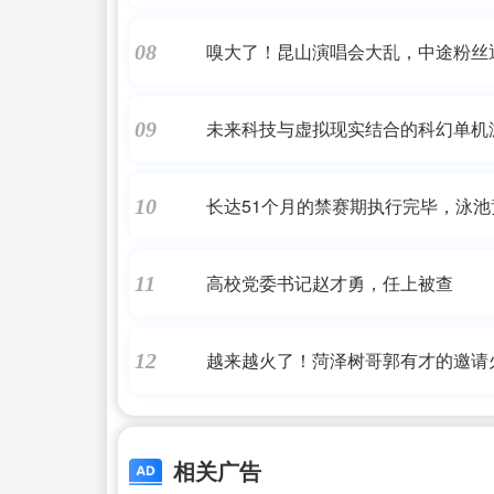
嗅大了！昆山演唱会大乱，中途粉丝
08
未来科技与虚拟现实结合的科幻单机
09
长达51个月的禁赛期执行完毕，泳
10
杨训练照：超越自我，泳者无畏
高校党委书记赵才勇，任上被查
11
越来越火了！菏泽树哥郭有才的邀请
12
旅
相关广告