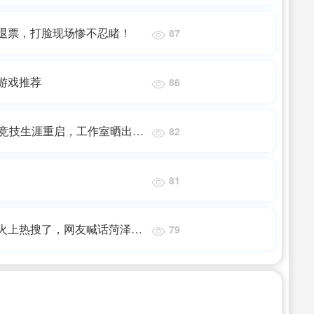
退票，打脸现场惨不忍睹！
87
游戏推荐
86
池竞技生涯重启，工作室晒出孙
82
81
火上热搜了，网友喊话菏泽文
79