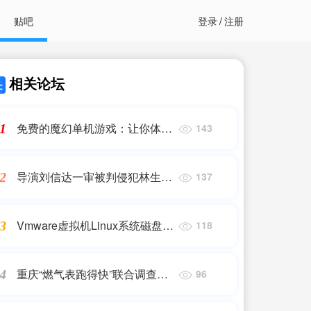
贴吧
登录
/
注册
相关论坛
免费的魔幻单机游戏：让你体验
1
143
不一样的世界
导演刘信达一审被判侵犯林生斌
2
137
隐私权，关乎公共利益的谜团更
需追问
Vmware虚拟机Linux系统磁盘空
3
118
间扩容步骤
重庆“燃气表跑得快”联合调查
4
96
组：检定754只表，仅2只“转得
快”