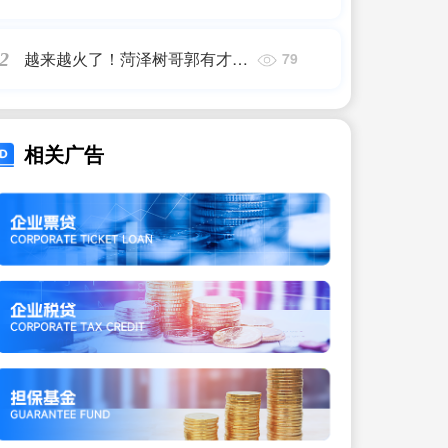
越来越火了！菏泽树哥郭有才的
2
79
邀请火上热搜了，网友喊话菏泽
文旅
相关广告