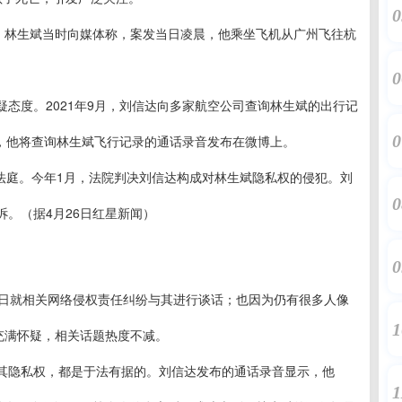
0
”，林生斌当时向媒体称，案发当日凌晨，他乘坐飞机从广州飞往杭
0
态度。2021年9月，刘信达向多家航空公司查询林生斌的出行记
0
后，他将查询林生斌飞行记录的通话录音发布在微博上。
上法庭。今年1月，法院判决刘信达构成对林生斌隐私权的侵犯。刘
0
。（据4月26日红星新闻）
0
6日就相关网络侵权责任纠纷与其进行谈话；也因为仍有很多人像
1
充满怀疑，相关话题热度不减。
其隐私权，都是于法有据的。刘信达发布的通话录音显示，他
1