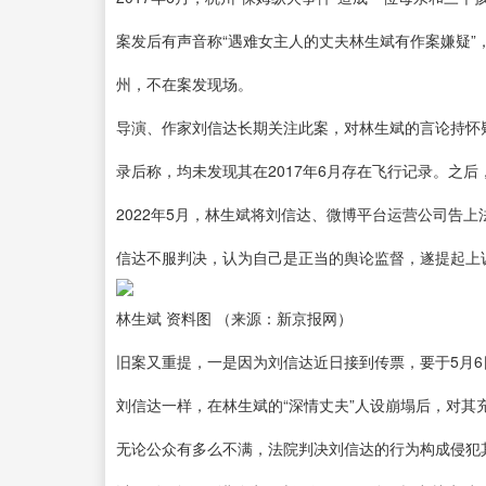
案发后有声音称“遇难女主人的丈夫林生斌有作案嫌疑
州，不在案发现场。
导演、作家刘信达长期关注此案，对林生斌的言论持怀疑
录后称，均未发现其在2017年6月存在飞行记录。之
2022年5月，林生斌将刘信达、微博平台运营公司告
信达不服判决，认为自己是正当的舆论监督，遂提起上诉
林生斌 资料图 （来源：新京报网）
旧案又重提，一是因为刘信达近日接到传票，要于5月
刘信达一样，在林生斌的“深情丈夫”人设崩塌后，对其
无论公众有多么不满，法院判决刘信达的行为构成侵犯