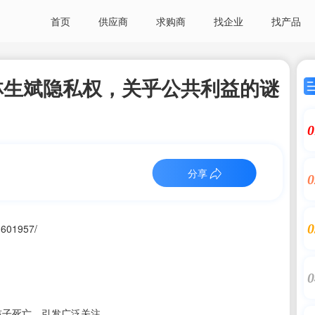
首页
供应商
求购商
找企业
找产品
林生斌隐私权，关乎公共利益的谜
0
分享
0
0
1601957/
0
个孩子死亡，引发广泛关注。