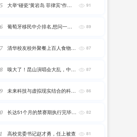
大举“碰瓷”黄岩岛 菲律宾“作
5
91
秀”给谁看？
葡萄牙移民中介排名,想问一下
6
89
2020年中国品牌咨询公司的排
行榜?
清华校友校外聚餐上百人食物中
7
87
毒？疾控部门已介入调查
嗅大了！昆山演唱会大乱，中途
8
87
粉丝退票，打脸现场惨不忍睹！
未来科技与虚拟现实结合的科幻
9
86
单机游戏推荐
长达51个月的禁赛期执行完毕，
0
82
泳池竞技生涯重启，工作室晒出
孙杨训练照：超越自我，泳者无
高校党委书记赵才勇，任上被查
1
81
畏