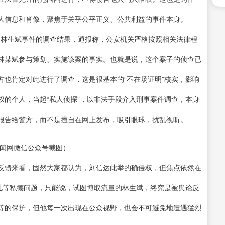
人信息和肖像，聚焦于关乎公平正义、公共利益的事件本身。
报了林生斌事件的调查结果，通报称，公安机关严格按照相关法律程
林某斌参与策划、实施该案的事实。也就是说，这个案子的侦查已
方也肯定对此进行了调查，这是很基本的“不在场证明”核实，影响
权的个人，当起“私人侦探”，以非法手段介入刑事案件调查，本身
报告给警方，而不是擅自在网上发布，吸引眼球，扰乱视听。
新闻网微信公众号截图）
反馈来看，固然大家都认为，刘信达此举的确侵权，但焦点依然在
妻儿等私德问题，只能说，试图博取流量的林生斌，终究是被舆论反
等的保护，但他每一次出现在公众视野，也会不可避免地遭遇猛烈