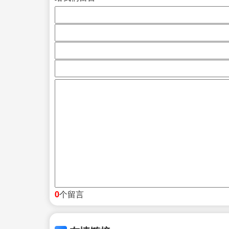
个留言
0