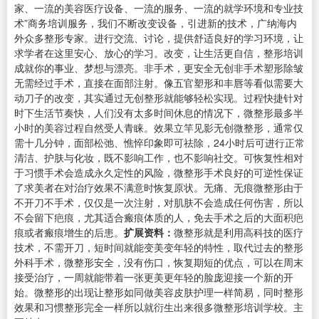
家、一流的美容医疗设备、一流的服务、一流的就学环境和专业技
术”商务培训服务，我们不断改变设备，引进新的技术，广纳海内
外众多整形专家。进行交流、讨论，提供舒适良好的学习环境，让
求学者在这里安心、放心的学习。改变，让生活更自信，整形培训
成就你的事业、梦想与漂亮。非手术，更安全无创非手术塑形除皱
无需经过手术，直接在面部注射。像五官塑形和丰唇等看似需要大
动刀子的改变，其实通过无创整形就能够轻松实现。过程快捷针对
时下生活节奏快，人们没有太多时间休息的情况下，微整形最多半
小时的美容过程自然受人青睐。效果立竿见影无创微整形，通常仅
需十几分钟，面部松弛、憔悴印象即可祛除，24小时后可进行正常
清洁、护肤与化妆，既不影响工作，也不影响社交。可恢复性相对
于习惯手术会造成永久定性的风险，微整形手术良好的可逆性保证
了求美者在对治疗效果不满意时恢复原状。无痛、无痕微整形由于
不开刀不手术，仅仅是一次注射，对肌肤不会造成任何伤害，所以
不会留下疤痕，尤其适合瘢痕体质的人，免去手术之后的大面积疤
痕或者瘢痕增生的后患。
扩展资料：
微整形就是利用高科技的医疗
技术，不需开刀，短时间就能变美变年轻的特性，取代过去的整形
外科手术，微整形安全，没有伤口，恢复期短的优点，可以在周末
接受治疗，一周就能带着一张更美更年轻的脸庞迎接一个新的开
始。微整形的出现让整形如同做美容皮肤护理一样简易，同时整形
效果和习惯整形完全一样所以就衍生出来很多微整形培训学校。主