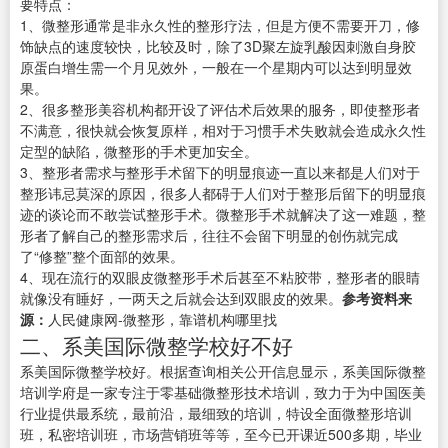
要特点：
1、微整形通常是非永久性的整形疗法，但是方便不需要开刀，修
饰缺点的速度较快，比较及时，除了3D聚左旋乳酸因刺激自身胶
原蛋白增生需一个月见效外，一般在一个星期内可以达到明显效
果。
2、很多整形美容机构都开设了评估术后效果的服务，即使整形者
不满意，很快就会恢复原样，相对于习惯手术失败就会造成永久性
定型的缺陷，微整形的手术更加安全。
3、整形者需求与整形手术留下的明显痕迹一直以来都是人们对于
整形讳忌莫深的原因，很多人都碍于人们对于整形后留下的明显痕
迹的谈论而不敢尝试整形手术。微整形手术就解决了这一难题，整
形者了解自己的整形需求后，往往不会留下明显的创伤就完成
了“修整”整个面部的效果。
4、现在流行的双眼皮微整形手术后甚至不粘胶带，整形者的眼睛
就像没有睡好，一两天之后就会达到双眼皮的效果。
参考资料来
源：
人民健康网-微整形，靠谱机构哪里找
二、系美国际微整学校好不好
系美国际微整学校好。根据查询相关公开信息显示，系美国际微整
培训学府是一家专注于零基础微整形技术培训，致力于为中国医美
行业提供最系统，最前沿，最细致的培训，特设全面微整形培训
班，私密培训班，市场营销班等等，至今已开课近500多期，毕业