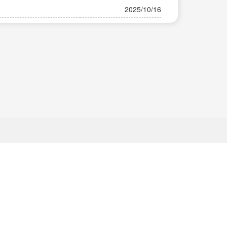
2025/10/16