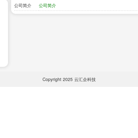
公司简介
公司简介
Copyright
2025
云汇企科技