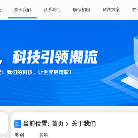
态
关于我们
联系我们
职位招聘
解决方案
在
当前位置: 首页 > 关于我们
类别
名称