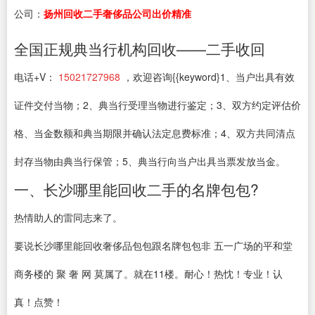
公司：
扬州回收二手奢侈品公司出价精准
全国正规典当行机构回收——二手收回
电话+V：
15021727968
，欢迎咨询{{keyword}1、当户出具有效
证件交付当物；2、典当行受理当物进行鉴定；3、双方约定评估价
格、当金数额和典当期限并确认法定息费标准；4、双方共同清点
封存当物由典当行保管；5、典当行向当户出具当票发放当金。
一、长沙哪里能回收二手的名牌包包?
热情助人的雷同志来了。
要说长沙哪里能回收奢侈品包包跟名牌包包非 五一广场的平和堂
商务楼的 聚 奢 网 莫属了。就在11楼。耐心！热忱！专业！认
真！点赞！