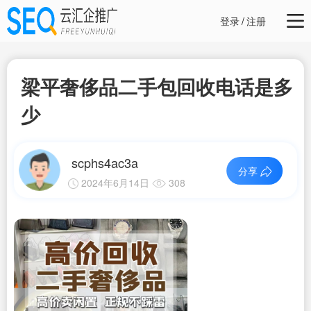
登录
/
注册
梁平奢侈品二手包回收电话是多
少
scphs4ac3a
分享
2024年6月14日
308