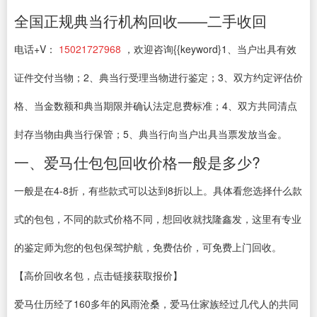
全国正规典当行机构回收——二手收回
电话+V：
15021727968
，欢迎咨询{{keyword}1、当户出具有效
证件交付当物；2、典当行受理当物进行鉴定；3、双方约定评估价
格、当金数额和典当期限并确认法定息费标准；4、双方共同清点
封存当物由典当行保管；5、典当行向当户出具当票发放当金。
一、爱马仕包包回收价格一般是多少?
一般是在4-8折，有些款式可以达到8折以上。具体看您选择什么款
式的包包，不同的款式价格不同，想回收就找隆鑫发，这里有专业
的鉴定师为您的包包保驾护航，免费估价，可免费上门回收。
【高价回收名包，点击链接获取报价】
爱马仕历经了160多年的风雨沧桑，爱马仕家族经过几代人的共同