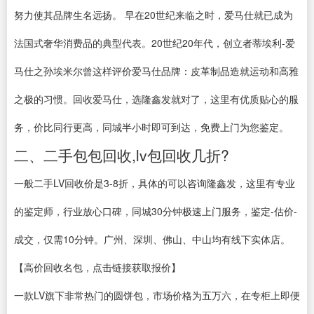
努力使其品牌生名远扬。 早在20世纪来临之时，爱马仕就已成为
法国式奢华消费品的典型代表。20世纪20年代，创立者蒂埃利-爱
马仕之孙埃米尔曾这样评价爱马仕品牌：皮革制品造就运动和高雅
之极的习惯。回收爱马仕，选隆鑫发就对了，这里有优质贴心的服
务，价比同行更高，同城半小时即可到达，免费上门为您鉴定。
二、二手包包回收,lv包回收几折?
一般二手LV回收价是3-8折，具体的可以咨询隆鑫发，这里有专业
的鉴定师，行业放心口碑，同城30分钟极速上门服务，鉴定-估价-
成交，仅需10分钟。广州、深圳、佛山、中山均有线下实体店。
【高价回收名包，点击链接获取报价】
一款LV旗下非常热门的圆饼包，市场价格为五万六，在专柜上即便