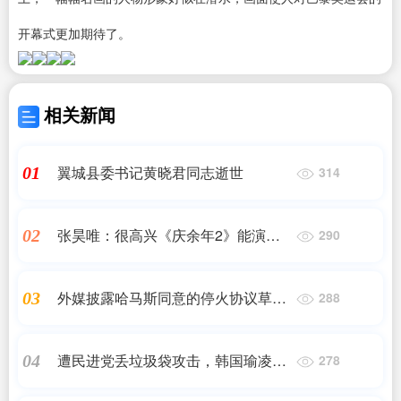
开幕式更加期待了。
相关新闻
翼城县委书记黄晓君同志逝世
01
314
张昊唯：很高兴《庆余年2》能演一
02
290
个“不装”的太子丨角色
外媒披露哈马斯同意的停火协议草案
03
288
内容
遭民进党丢垃圾袋攻击，韩国瑜凌晨
04
278
发文自勉：恪守本分，为所当为