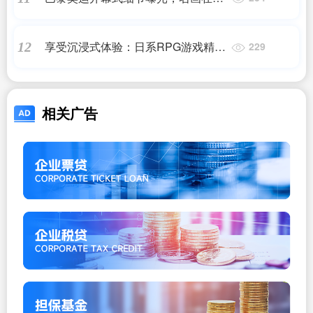
纳河潜水
享受沉浸式体验：日系RPG游戏精选
12
229
推荐
相关广告