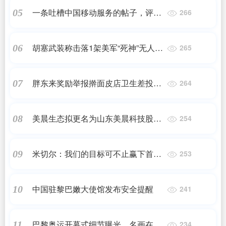
一条吐槽中国移动服务的帖子，评论
05
266
高达两万条，中国移动这是咋了
胡塞武装称击落1架美军“死神”无人机
06
265
现场曝光：机身完整趴窝沙漠中
胖东来奖励举报擀面皮店卫生差投诉
07
264
人10万，当事人：给的现金，工作没
了但不后悔
美晨生态拟更名为山东美晨科技股份
08
254
有限公司
米切尔：我们的目标可不止赢下首轮
09
253
我们必须接着前进
中国驻黎巴嫩大使馆发布安全提醒
10
241
巴黎奥运开幕式细节曝光，名画在塞
11
234