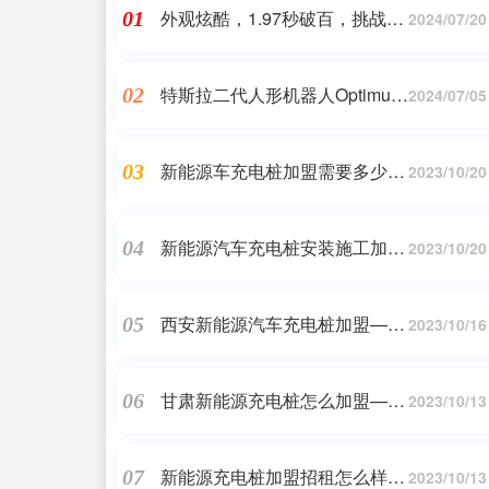
外观炫酷，1.97秒破百，挑战保
01
2024/07/20
时捷，小米SU7 Ultra原型车官
图发布
特斯拉二代人形机器人Optimus
02
2024/07/05
亮相WAIC 行走速度提升30%
新能源车充电桩加盟需要多少钱
03
2023/10/20
一个月-2023新能源汽车、两轮
电动车充电桩加盟需要多少钱?
新能源汽车充电桩安装施工加
04
2023/10/20
盟-加盟充电桩:一年狂赚几十万
真的靠谱吗?
西安新能源汽车充电桩加盟——
05
2023/10/16
充电桩加盟
甘肃新能源充电桩怎么加盟——
06
2023/10/13
充电桩加盟
新能源充电桩加盟招租怎么样啊
07
2023/10/13