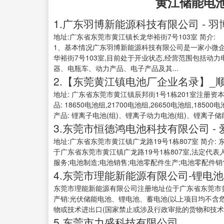
黄江储能电
1.广东羽博新能源科技有限公司 - 羽博
地址:广东省东莞市黄江镇长龙华裕街7号103室 简介:
1、基本情况广东羽博新能源科技有限公司是一家小微企业
华裕街7号103室,目前处于开业状态,经营范围包括
器、电瓶车、动力产品、电子产品及其...
2.【东莞黄江镇电池厂企业名录】_
地址: 广东省东莞市黄江镇辰邦街1号1栋201室注册资本:5
品: 18650电池组,21700电池组,26650电池组,18
产品: 锂离子电池(组)、锂离子动力电池(组)、锂离子储
3.东莞市恒德鸿电池科技有限公司 - 
地址:广东省东莞市黄江镇广龙路19号1栋807室 简介:
于广东省东莞市黄江镇广龙路19号1栋807室,法定代
服务;电池制造;电池销售;电池零配件生产;电池零配件销售
4.东莞市理能新能源有限公司-锂电
东莞市理能新能源有限公司注册地址位于广东省东莞市黄江
产销:光伏储能电池、锂电池、蓄电池(以上项目均不含
物或技术进出口(国家禁止或涉及行政审批的货物和技术进
5.东莞市力盛科技有限公司