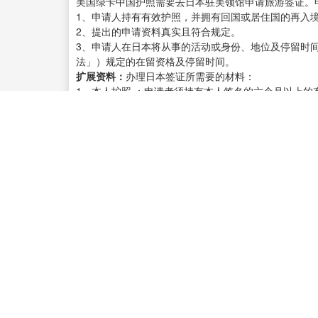
美国绿卡中国护照需要去日本驻美领馆申请旅游签证。
1、申请人持有有效护照，并拥有回国或居住国的再入
2、提出的申请资料真实且符合规定。
3、申请人在日本将从事的活动或身份、地位及停留时间
法」）规定的在留资格及停留时间。
扩展资料：
办理日本签证所需要的材料：
1、本人护照 ：申请者须持有本人签名的六个月以上的
资料表签名完全一致。
2、本人照片： 2张，三个月内4.5*4.5cm白底彩色近照
3、身份证复印件 ：1份， 必须是用身份证原件的复印
4、户口本：1份 ，全体家庭成员的户口本复印件，包
源：
百度百科—日本个人旅游签证
4、有美国绿卡,想从中国去日本旅游
你好！
1.自由行的要求非常的苛刻，旅行社告诉你的好像是
你在日本的一切消费。作为留学生，在没有正当来源的
2.现在的国内的个人旅游有那种纯粹的自由行，路线
为那些富饶地区的有钱、有权和有房产的人准备的。
3.广发个邀请函没有任何用。要办，需要它为你在日
的要求回事留学生的你个感到为难。
4.有美国绿卡，感觉对申请签证帮助不大。因为有日