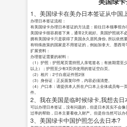
美国绿卡
1、美国绿卡在美办日本签证从中国
办理日本签证流程：
有美国绿卡办理日本签证的方法是：前往日本领事馆办
美国绿卡很容易签下来，通常2天就好。美国护照就不
拥有美国绿卡只是获得了美国永久居民身份, 所以依然
有特殊政策的国家是不用签证的，例如加拿大、墨西哥等
扩展资料：
办理签证需要的材料：
（1）护照：护照尾页需持照人亲笔签名；有效期需至
以上）；护照至少有3页供使用的签证空白页。
（2）相片：2寸白底证件照2张
（3）身份证：正反面复印件，内容必须清楚。
（4）户口本：请提供本人所在户口本上全体成员每一
件。
2、我在美国是临时候绿卡,我想去日
可以办理日本签证，没有问题的，但是日本其实不会像
过率的帮助，日本主要看收入财产。但是你当然可以办
3、美国绿卡中国护照怎么去日本?