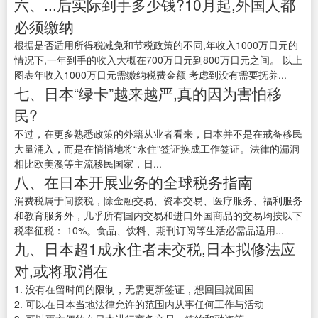
六、...后实际到手多少钱?10月起,外国人都
必须缴纳
根据是否适用所得税减免和节税政策的不同,年收入1000万日元的
情况下,一年到手的收入大概在700万日元到800万日元之间。 以上
图表年收入1000万日元需缴纳税费金额 考虑到没有需要抚养...
七、日本“绿卡”越来越严,真的因为害怕移
民?
不过，在更多熟悉政策的外籍从业者看来，日本并不是在戒备移民
大量涌入，而是在悄悄地将“永住”签证换成工作签证。法律的漏洞
相比欧美澳等主流移民国家，日...
八、在日本开展业务的全球税务指南
消费税属于间接税，除金融交易、资本交易、医疗服务、福利服务
和教育服务外，几乎所有国内交易和进口外国商品的交易均按以下
税率征税： 10%。食品、饮料、期刊订阅等生活必需品适用...
九、日本超1成永住者未交税,日本拟修法应
对,或将取消在
1. 没有在留时间的限制，无需更新签证，想回国就回国
2. 可以在日本当地法律允许的范围内从事任何工作与活动