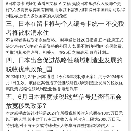
#日本绿卡 #归化 查看AI文稿 AI文稿 夷陵日本永驻和入级哪个更
好?入级需要放弃原有国籍,而永驻不需要,但获得日本国籍后可以得
到世界上绝大多数国家的入境免签...
三、日本在留卡将与个人编号卡统一!不交税
者将被取消永住
不交税者将被取消永住资格。 时事通信社26日报道,日本政府正式
决定,持有“永住者”在留资格的外国人,如果不缴纳税和社会保险费,
将取消其永住许可。相关人士在25日之前表示,政府计划...
四、日本出台促进战略性领域制造业发展的
税收优惠政策_国
2023年12月22日,日本通过《令和6年税制修正案》,将于2024年6
月1日生效。该修正案包括了促进战略性领域制造业发展的税收优
惠政策,战略性领域制造业包括:电动汽车...
五、6月日本再度减税!这些信号是否暗示会
放宽移民政策?
本次减税政策针对的是2024年所得税相关收入总额在1805万日元
以下的人群,其中对于仅有工资收入者,总收入上限为2000万日元。
特别地,对于有子女或特殊残疾人等享有调整扣除对象的人,...