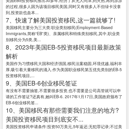
美国EB5投资移民推出30多年,经历了从无人问津,到火热,再到凉凉
的过程,很多人因为该项目移民美国,同时又有很多人不但绿卡没拿
到,投资款也血本...
7、快速了解美国投资移民,这一篇就够了!
美国移民主要分为三大类:职业类别移民(Employment-Based
Immigrants,简称“EB”类)、亲属移民和特殊类别移民,其中,职业类
别移民分为5类,美...
8、2023年美国EB-5投资移民项目最新政策
解析
美国作为习惯移民大国和经济强国,移民法案稳固,环境优越,福利丰
厚,吸引着大量移民的涌入.作为美国职业移民第五优先类别的EB-5
投资移民项目,...
9、美国EB-6创业移民签证
有没有不需要抽签,不需要很多投资,也不需要是公司高管就可以申
请的工作签证?还真有,她叫EB-6. 2017年1月17日,美国政府颁布了
EB-6创业移民签...
10、美国移民有那些需要我们注意的地方?
美国投资移民项目到底安不...
美国投资移民申请条件:投资50万美元,5年返还;无犯罪记录;不过美