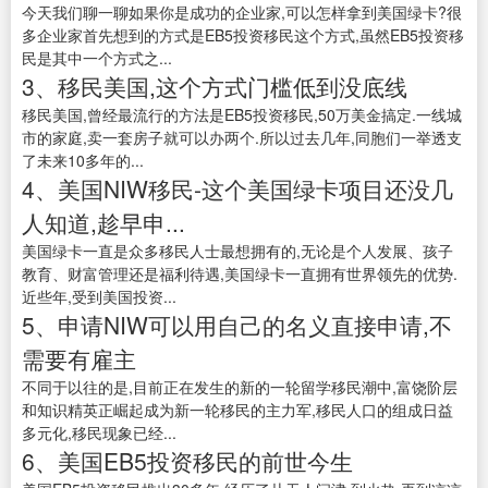
今天我们聊一聊如果你是成功的企业家,可以怎样拿到美国绿卡?很
多企业家首先想到的方式是EB5投资移民这个方式,虽然EB5投资移
民是其中一个方式之...
3、移民美国,这个方式门槛低到没底线
移民美国,曾经最流行的方法是EB5投资移民,50万美金搞定.一线城
市的家庭,卖一套房子就可以办两个.所以过去几年,同胞们一举透支
了未来10多年的...
4、美国NIW移民-这个美国绿卡项目还没几
人知道,趁早申...
美国绿卡一直是众多移民人士最想拥有的,无论是个人发展、孩子
教育、财富管理还是福利待遇,美国绿卡一直拥有世界领先的优势.
近些年,受到美国投资...
5、申请NIW可以用自己的名义直接申请,不
需要有雇主
不同于以往的是,目前正在发生的新的一轮留学移民潮中,富饶阶层
和知识精英正崛起成为新一轮移民的主力军,移民人口的组成日益
多元化,移民现象已经...
6、美国EB5投资移民的前世今生