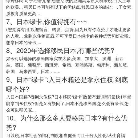
绿野移民,对于经济宽裕,思想活跃的亚洲高素质人群来说,白人主导
的欧美... 移民日本可能有以下的优缺点.移民日本的益处:一,子女素
质教育质量更高...
7、日本绿卡,你值得拥有~~~
(您觉得有用,欢迎留言、转发、点赞,因为只有你点赞了才能让更多
的人看... 拿到永住签证后,即可享受日本绿卡的各种优势和好处啦.
想拿日本的绿卡,...
8、2020年选择移民日本,有哪些优势?
如今可以选择的移民国家实在太多,美国、加拿大、澳洲、新西
兰、英国、葡萄牙、西班牙、希腊、塞浦路斯、匈牙利、新加坡、
韩国、马来西亚、日本……...
9、日本“绿卡”:入日本籍还是拿永住权,到底
哪个好?
入日本国籍?得到永住权?日本移民“绿卡”政策有新调整?最快1年就
能拿到永住权?但是又有疑问了,日本不是移民国.怎么会有绿卡,怎
么可以移民呢...
10、为什么那么多人要移民日本?有什么优
势?
可以说,日本社会的福利制度相当健全而且十分人性化!从生育福