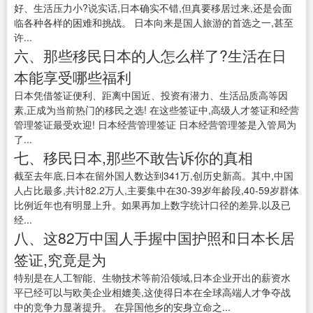
好、生活压力小?说实话,日本确实不错,但真要移居过来,还是会面
临各种各样的困难和挑战。 日本向来是国人旅游的首选之一,甚至
许...
六、那些移民日本的人怎么样了?生活在日
本能享受哪些福利
日本凭借签证便利、距离中国近、投资有潜力、生活品质高等因
素,正成为当前热门的移民之选! 在这些签证中,高级人才签证和经营
管理签证最受欢迎! 日本经营管理签证 日本经营管理签是入管局为
了...
七、移民日本,那些不敢告诉你的真相
截至去年底,日本在留外国人数达到341万,创历史新高。其中,中国
人占比最多,共计82.2万人,主要集中在30-39岁年龄段,40-59岁群体
比例近年也有明显上升。如果再加上数字统计口径的差异,以及已
经...
八、这82万中国人手握中国护照和日本长居
签证,究竟是为
特别是在人工智能、生物技术等前沿领域,日本企业开出的薪资水
平已经可以与欧美企业相媲美,这使得日本在全球高端人才争夺战
中的竞争力显著提升。 在异国他乡的安身立命之...