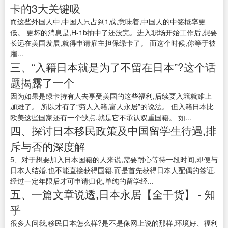
卡的3大关键吸
而这些外国人中,中国人只占到1成,意味着,中国人的中签概率更
低。 更坏的消息是,H-1b抽中了还没完。进入职场开始工作后,想要
长远在美国发展,就得申请雇主担保绿卡了。 而这个时候,你等于被
雇...
三、“入籍日本就是为了不留在日本”?这个话
题揭露了一个
因为如果是绿卡持有人去享受美国的这些福利,后续要入籍就难上
加难了。 所以才有了“穷人入籍,富人永居”的说法。 但入籍日本比
欧美这些国家还有一个缺点,就是它不承认双重国籍。 如...
四、探讨日本移民政策及中国留学生待遇,排
斥与否的深度解
5、对于想要加入日本国籍的人来说,需要耐心等待一段时间,即便与
日本人结婚,也不能直接获得国籍,而是首先获得日本人配偶的签证,
经过一定年限后才可申请归化,单纯的留学经...
五、一篇文章说透,日本永居【全干货】 - 知
乎
很多人问我,移民日本怎么样?是不是像网上说的那样,环境好、福利