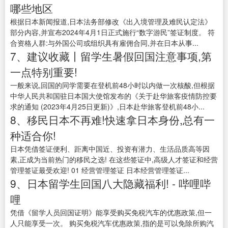
哪些地区
根据日本新闻报道,日本法务部修改《出入境管理及难民认定法》
部分内容,并宣布2024年4月1日正式施行“数字游民”签证制度。 符
合资格人群:与外国公司或组织具有雇佣合同,并在日本从事...
7、建议收藏丨留学生暑假回国注意事项,第
一点特别重要!
一般来说,回国的同学需要在登机前48小时以内做一次核酸,但根据
中华人民共和国驻日本国大使馆发布的《关于赴华旅客疫情防控要
求的通知 (2023年4月25日更新)》,日本赴华旅客登机前48小...
8、移民日本不再难!快速拿日本身份,总有一
种适合你!
日本凭借签证便利、距离中国近、投资有潜力、生活品质高等因
素,正成为当前热门的移民之选! 在这些签证中,高级人才签证和经营
管理签证最受欢迎! 01 经营管理签证 日本经营管理签证...
9、日本留学生回国八大隐藏福利! - 哔哩哔
哩
凭借《留学人员回国证明》能享受购买免税汽车的优惠政策,但一
人只能享受一次。 购买免税汽车优惠政策,指的是可以免除所购汽