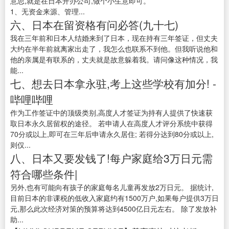
意思,就是在日本开办公司,做个小生意即可。
1、无资金来源、管理...
六、日本在留资格有问必答(九十七)
我在三年前和日本人结婚来到了日本，现在持有三年签证，但丈夫
大约在半年前就离家出走了，我怎么也联系不到他。但我听说他和
他的亲属是有联系的，丈夫就是故意躲着我。请问像这种情况，我
能...
七、想去日本拿永驻,考上这些学校有加分! -
哔哩哔哩
作为工作签证中的顶级类别,高度人才签证为持有人提供了快速获
取日本永久居留权的途径。 若申请人在高度人才评分系统中获得
70分或以上,即可在三年后申请永久居住; 若得分达到80分或以上,
则仅...
八、日本又要发钱了!每户家庭给3万日元需
符合哪些条件|
另外,也有可能向有孩子的家庭每名儿童再发放2万日元。 据统计,
目前日本的非课税的低收入家庭约有1500万户,如果每户提供3万日
元,那么此次经济对策的预算将达到4500亿日元左右。 除了发放补
助...