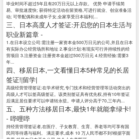
毕业时间不超过5年且有20万日元以上存款。 优势 申请手续简
易、审批速度快; 获得特定活动在留资格,可进行就业、创业准备活
动; 可带配偶和未成年子女,全家享受日本福利(...
三、日本高度人才签证:开启您的日本生活与
职业新篇章 -
1.在日本设立公司:需注册一家资本金500万日元的公司,并且在日本
有实际办公经营场所和地址 2.事业计划:有现实可行并持续性的经
营项目 3.注册资金:注册资本金超过500万日元 4.经营经验:需要3
年...
四、移居日本,一文看懂日本5种常见的长居
签证!|留学|
高级经营管理签证:在学术研究,专门技术和经营管理等活动突出的
高级人才可以签高级签证。该类别签证具有优先权,持有10年签证
后满足居住要求可以申请转永驻。申请人评分高于70,三年内...
五、五种方法移居日本,最快1年就能拿绿卡!
- 哔哩哔
持经营管理签证者,在医疗、子女教育、生育、养老等均可享有国
民同等待遇与福利。 满足要求,成本 10 万人民币都不到!根据字面