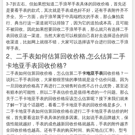
3-7折左右。但如果想知道二手浪琴手表具体的回收价格，首先还
是要看手表的款式，其次就是手表成色好不好，还有手表附件齐不
齐全。另一方面，由于浪琴属于中高端档次的手表，那么像拍卖
行、典当行这一渠道就可以排除了，因为它的送拍成本高，且可能
不被回收。因此如果想要回收二手浪琴手表，那么就只有选择二手
表回收店这一渠道。当然大家也可以根据自己喜好去选择适合的回
收渠道，比如网上就很不错，大家可以选择该平台进行回收二手浪
琴手表。
2、二手表如何估算回收价格,怎么估算二手
卡地亚手表回收价格?
二手表如何估算回收价格，怎么估算二手
卡地亚手表
回收价格？一
说到二手手表回收，大家都很苦恼的事情就是这个估价问题。因为
一旦回收的价格高了再进行二次销售时自然不占什么优势，甚至还
有赔本的可能性，所以二手表估价也是值得考虑的一个问题。那么
关于二手卡地亚手表的回收价格应该怎么估算呢？接下来我们就来
了解一下这个话题吧，看看二手卡地亚手表的回收价格是多少。1
二手卡地亚手表如何估算回收价格在进行二手卡地亚手表估价的时
候，首先要看这款手表具体的很多因素。比如说手表品牌越大，保
值性能就越好，手表的成色越新回收价格就越高，手表的附件越齐
全回收价格也越高。还有手表的购买时间、购买地点(汇率)、型号