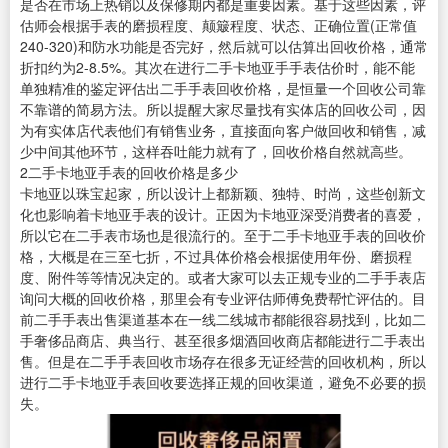
是否在市场上热销以及保修期内都是重要因素。基于这些因素，评
估师会根据手表的磨损程度、颠簸程度、状态、正确位置(正常值
240-320)和防水功能是否完好，然后就可以估算出回收价格，通常
折扣约为2-8.5%。其次在进行二手卡地亚手手表估价时，能不能
单独精准的鉴定评估出二手手表回收价格，是恒量一个回收公司靠
不靠谱的简易方法。所以提醒大家尽量找有实体店的回收公司，因
为有实体店代表他们有销售业务，直接面向客户做回收和销售，减
少中间其他环节，这样吞吐能力就有了，回收价格自然就高些。
2二手卡地亚手表的回收价格是多少
卡地亚以珠宝起家，所以设计上都新颖、独特、时尚，这些创新文
化也影响着卡地亚手表的设计。正因为卡地亚深受消费者的喜爱，
所以它在二手表市场也是很流行的。至于二手卡地亚手表的回收价
格，大概是在三至七折，不过具体价格会根据使用年份、磨损程
度、附件等等情况决定的。或者大家可以去正规专业的二手手表店
询问大概的回收价格，那里会有专业评估师傅免费帮忙评估的。目
前二手手表出售渠道基本在一线二线城市都能很容易找到，比如二
手奢侈品商店、典当行、甚至很多烟酒回收商店都能进行二手表出
售。但是在二手手表回收市场存在很多无证经营的回收机构，所以
进行二手卡地亚手表回收要选择正规的回收渠道，避免不必要的损
失。