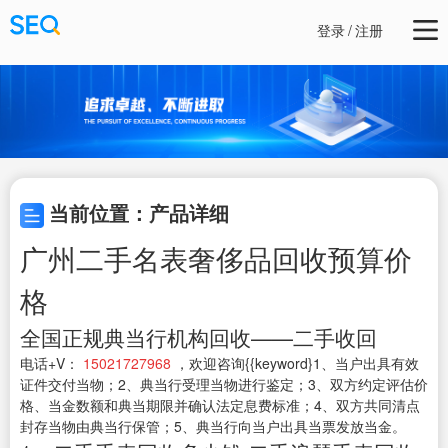
登录
/
注册
当前位置：产品详细
广州二手名表奢侈品回收预算价
格
全国正规典当行机构回收——二手收回
电话+V：
15021727968
，欢迎咨询{{keyword}1、当户出具有效
证件交付当物；2、典当行受理当物进行鉴定；3、双方约定评估价
格、当金数额和典当期限并确认法定息费标准；4、双方共同清点
封存当物由典当行保管；5、典当行向当户出具当票发放当金。