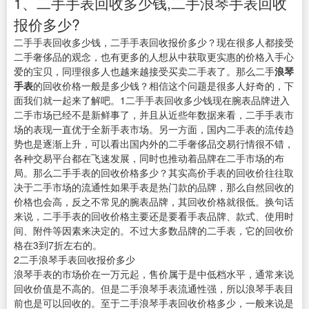
1、二手手表回收多少钱,二手浪琴手表回收
报价多少?
二手手表回收多少钱，二手手表回收报价多少？现在很多人都接受
二手奢侈品的观念，也有更多的人想从中获取更实惠的价格入手心
爱的宝贝，同理很多人也越来越接受买卖二手表了。那么二手
浪琴
手表
的回收价格一般是多少钱？相信这个问题是很多人好奇的，下
面我们就一起来了解吧。1二手手表回收多少钱现在腕表品牌进入
二手市场已经不是新鲜事了，并且从近些年数据来看，二手手表市
场的表现一直优于全新手表市场。另一方面，国内二手表的流传趋
势也是逐渐上升，可以看出国内外的二手奢侈品交易行情很不错，
各种交易平台都在飞速发展，同时也推动着品牌在二手市场的布
局。那么二手手表的回收价格多少？其实高价手表的回收价往往取
决于二手市场的流通性如果手表是热门款的品牌，那么自然回收的
价格也会高，反之不常见的腕表品牌，其回收价格就很低。换句话
来说，二手手表的回收价格主要还是要看手表品牌、款式、使用时
间、附件等因素来决定的。不过大多数品牌的二手表，它的回收价
格在3到7折左右的。
2二手浪琴手表回收报价多少
浪琴手表的市场价在一万元起，售价属于是中低档水平，通常来说
回收价值是不高的。但是二手浪琴手表流通性强，所以浪琴手表目
前也是可以回收的。至于二手浪琴手表回收价格多少，一般来说是