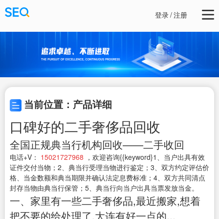
登录
/
注册
当前位置：产品详细
口碑好的二手奢侈品回收
全国正规典当行机构回收——二手收回
电话+V：
15021727968
，欢迎咨询{{keyword}1、当户出具有效
证件交付当物；2、典当行受理当物进行鉴定；3、双方约定评估价
格、当金数额和典当期限并确认法定息费标准；4、双方共同清点
封存当物由典当行保管；5、典当行向当户出具当票发放当金。
一、家里有一些二手奢侈品,最近搬家,想着
把不要的给处理了,大连有好一点的...