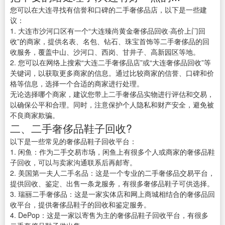
您可以在大连寻找有信誉和口碑的二手奢侈品店，以下是一些建
议：
1. 大连市沙河口区有一个“大连臻尚黄金奢侈品回收·高价上门回
收”的商家，提供名表、名包、钻石、珠宝首饰等二手奢侈品的回
收服务，覆盖中山、沙河口、西岗、甘井子、高新园区等地。
2. 您可以在网络上搜索“大连二手奢侈品店”或“大连奢侈品回收”等
关键词，以获取更多商家的信息。通过比较商家的信誉、口碑和价
格等信息，选择一个合适的商家进行处理。
无论选择哪个商家，建议您带上二手奢侈品实物进行评估和交易，
以确保公平和合理。同时，注意保护个人隐私和财产安全，避免被
不良商家欺骗。
二、二手奢侈品鞋子回收?
以下是一些常见的奢侈品鞋子回收平台：
1. 闲鱼：作为二手交易市场，闲鱼上有很多个人或商家的奢侈品鞋
子回收，可以与卖家沟通联系后再邮寄。
2. 美国第一夫人二手名品：这是一个专业的二手奢侈品交易平台，
提供回收、鉴定、出售一条龙服务，有很多奢侈品鞋子可供选择。
3. 瑞丽二手奢侈品：这是一家实体店和网上商城相结合的奢侈品回
收平台，提供奢侈品鞋子的回收和鉴定服务。
4. DePop：这是一家以寄售为主的奢侈品鞋子回收平台，有很多