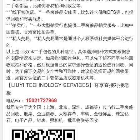
二手奢侈品，比如优奢易拍和回收宝等。
* **线下实体店。**一些奢侈品实体店，比如连卡佛和DFS等，也提
供回收和寄卖服务。
* **拍卖行。**一些大型拍卖行也提供二手奢侈品拍卖服务，比如中
国嘉德、香港富比拍卖等。
* **私人交易。**私人交易通常是通过个人联系或社交媒体平台进行
的。
以上是回收mk二手包包的几种途径，具体选择哪种方式要根据您
的实际情况来决定。如果您想回收包包，可以先了解不同平台的回
收流程和价格，然后根据自己的需求选择合适的途径进行回收。同
时，为了保证交易的安全性和可靠性，建议您选择正规的回收渠
道，如官方认证的二手奢侈品店或鉴定机构等。
【LIUYI TECHNOLOGY SERVICES】尊享直接对接老
板
15021727968
电话wx：
我司专注于为全国（上海、北京、深圳、成都等）典当行二手奢侈
品回收、股票、企业债券、大额存单、车辆、金银饰品、珠宝钻
石、电子产品、钟表、照相机、批量物资等回收