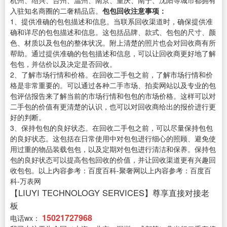
入驻知名商圈的二奢精品店。
包包回收注意事项：
1、提供准确的包包描述和信息。当联系回收渠道时，确保提供准
确和详尽的包包描述和信息。这包括品牌、款式、包包的尺寸、颜
色、材质以及包包的整体状况。附上清楚的照片也会对回收商有所
帮助。通过提供准确的包包描述和信息，可以让回收商更好地了解
包包，并估价以及决定是否回收。
2、了解市场行情和价格。在回收二手包之前，了解市场行情和价
格是非常重要的。可以通过各种二手市场、拍卖网站以及专业的包
包评估报告来了解当前的市场行情和包包的市场价格。这样可以对
二手包的价值有更清楚的认识，也可以对回收商给出的报价进行更
好的判断。
3、保持包包的良好状态。在回收二手包之前，可以尽量保持包包
的良好状态。这包括在日常使用中对包包进行细心的照顾、避免使
用过重的物品装载包包，以及定期对包包进行清洁和保养。保持包
包的良好状态可以提高包包回收的价值，并让回收渠道更有兴趣回
收包包。以上内容参考：百度百科-聚奢网以上内容参考：百度百
科-万表网
【LIUYI TECHNOLOGY SERVICES】尊享直接对接老
板
15021727968
电话wx：