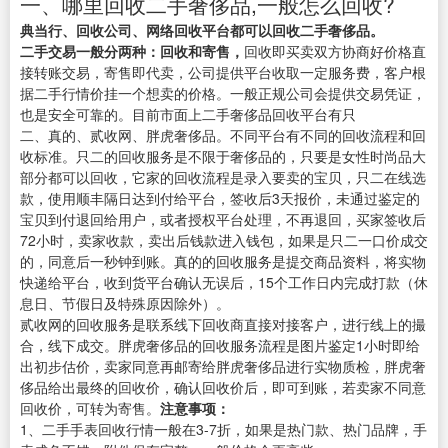
一、哪里回收二手奢侈品,一般怎么回收?
典当行、回收公司、网络回收平台都可以回收二手奢侈品。
二手交易一般分两种：回收和寄售，
回收即买卖双方协商好价格直
接转账交易，寄售即代卖，公司提供平台收取一定服务费，客户根
据二手行情价挂一个想卖的价格。一般正规公司会提供交易凭证，
也是安全可靠的。目前市面上二手奢侈品回收平台有只
二、真的、贰收网、胖虎奢侈品。不同平台有不同的回收流程和回
收标准。只二的回收服务是不限于奢侈品的，只要是女性时尚品大
部分都可以回收，它家的回收流程是录入要卖的宝贝，只二在线选
款，使用顺丰隔日达到付给平台，签收后3天报价，未通过鉴定的
宝贝到付退回给用户，或者授权平台处理，不再退回，买家签收后
72小时，卖家收款，卖出后钱款进入钱包，如果是只二一口价成交
的，同意后一秒钟到账。真的的回收服务是提交商品资料，将实物
快递给平台，收到货平台确认无误后，15个工作日内完成打款（休
息日、节假日及特殊原因除外）。
贰收网的回收服务是联系线下回收商直接对接客户，进行线上的撮
合，线下成交。胖虎奢侈品的回收服务流程是图片鉴定1小时即给
出初步估价，卖家同意再邮寄给胖虎奢侈品进行实物质检，胖虎奢
侈品给出最终的回收价，确认回收价后，即可到账，若卖家不同意
回收价，可转为寄售。
注意事项：
1、二手手表回收行情一般在3-7折，如果是热门款、热门品牌，手