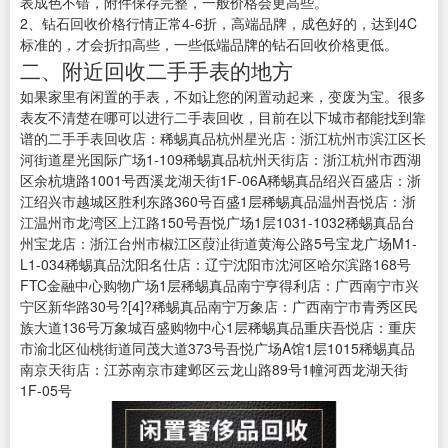
表成色不错，附件保存完整，一般价格会更高些。
2、钻石回收价格行情正常4-6折，高端品牌，成色好的，达到4C
标准的，才会折扣高些，一些低端品牌的钻石回收价格更低。
二、附近回收二手手表的地方
如果家里有闲置的手表，不如让您的闲置动起来，变废为宝。很多
表友不清楚在哪可以进行二手表回收，目前在以下城市都能找到靠
谱的二手手表回收店：稀蜴真品杭州星光店：浙江杭州市滨江区长
河街道星光国际广场1-109稀蜴真品杭州天街店：浙江杭州市西湖
区余杭塘路1001号西溪龙湖天街1F-06A稀蜴真品绍兴百盛店：浙
江绍兴市越城区胜利东路360号百盛1层稀蜴真品温州吾悦店：浙
江温州市龙湾区上江路150号吾悦广场1层1031-1032稀蜴真品台
州宝龙店：浙江台州市椒江区葭沚街道黄海公路5号宝龙广场M1-
L1-034稀蜴真品沈阳名仕店：辽宁沈阳市沈河区哈尔滨路168号
FTC金融中心购物广场1层稀蜴真品南宁亨得利店：广西南宁市兴
宁区新华路30号?[4]?稀蜴真品南宁万象店：广西南宁市青秀区民
族大道136号万象城百盛购物中心1层稀蜴真品重庆吾悦店：重庆
市渝北区仙桃街道同茂大道373号吾悦广场A馆1层1015稀蜴真品
南京天街店：江苏南京市建邺区云龙山路89号1幢河西龙湖天街
1F-05号