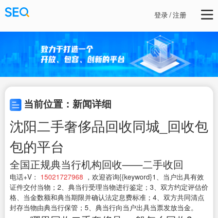
登录
/
注册
当前位置：新闻详细
沈阳二手奢侈品回收同城_回收包
包的平台
全国正规典当行机构回收——二手收回
电话+V：
15021727968
，欢迎咨询{{keyword}1、当户出具有效
证件交付当物；2、典当行受理当物进行鉴定；3、双方约定评估价
格、当金数额和典当期限并确认法定息费标准；4、双方共同清点
封存当物由典当行保管；5、典当行向当户出具当票发放当金。