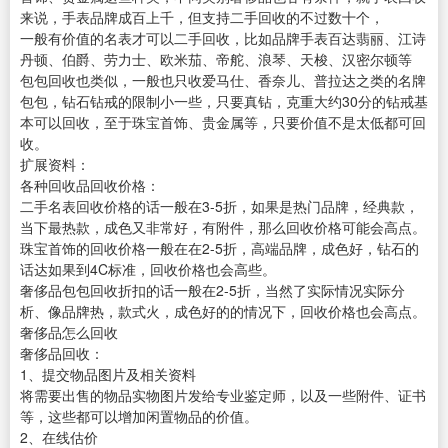
来说，手表品牌成百上千，但支持二手回收的不过数十个，
一般有价值的名表才可以二手回收，比如品牌手表百达翡丽、江诗
丹顿、伯爵、劳力士、欧米茄、帝舵、浪琴、天梭、汉密尔顿等
包包回收也类似，一般也只收爱马仕、香奈儿、普拉达之类的名牌
包包，钻石钻戒的限制小一些，只要真钻，克重大约30分的钻戒基
本可以回收，至于珠宝首饰、贵金属等，只要价值不是太低都可回
收。
扩展资料：
各种回收品回收价格：
二手名表回收价格的话一般在3-5折，如果是热门品牌，经典款，
当下最热款，成色又非常好，有附件，那么回收价格可能会高点。
珠宝首饰的回收价格一般在在2-5折，高端品牌，成色好，钻石的
话达如果到4C标准，回收价格也会高些。
奢侈品包包回收折扣的话一般在2-5折，当然了实际情况实际分
析、像品牌热，款式火，成色好的的情况下，回收价格也会高点。
奢侈品怎么回收
奢侈品回收：
1、提交物品图片及相关资料
将需要出售的物品实物图片发给专业鉴定师，以及一些附件、证书
等，这些都可以增加闲置物品的价值。
2、在线估价