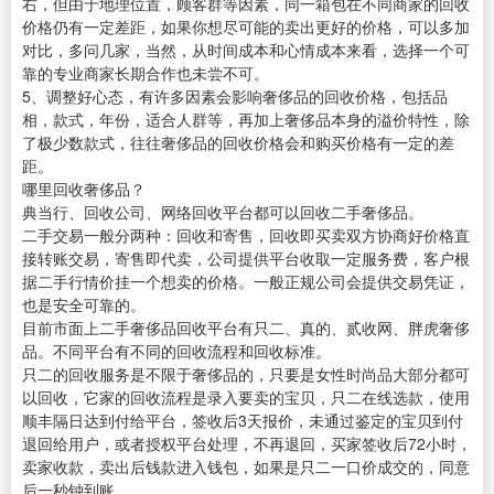
右，但由于地理位置，顾客群等因素，同一箱包在不同商家的回收
价格仍有一定差距，如果你想尽可能的卖出更好的价格，可以多加
对比，多问几家，当然，从时间成本和心情成本来看，选择一个可
靠的专业商家长期合作也未尝不可。
5、调整好心态，有许多因素会影响奢侈品的回收价格，包括品
相，款式，年份，适合人群等，再加上奢侈品本身的溢价特性，除
了极少数款式，往往奢侈品的回收价格会和购买价格有一定的差
距。
哪里回收奢侈品？
典当行、回收公司、网络回收平台都可以回收二手奢侈品。
二手交易一般分两种：回收和寄售，回收即买卖双方协商好价格直
接转账交易，寄售即代卖，公司提供平台收取一定服务费，客户根
据二手行情价挂一个想卖的价格。一般正规公司会提供交易凭证，
也是安全可靠的。
目前市面上二手奢侈品回收平台有只二、真的、贰收网、胖虎奢侈
品。不同平台有不同的回收流程和回收标准。
只二的回收服务是不限于奢侈品的，只要是女性时尚品大部分都可
以回收，它家的回收流程是录入要卖的宝贝，只二在线选款，使用
顺丰隔日达到付给平台，签收后3天报价，未通过鉴定的宝贝到付
退回给用户，或者授权平台处理，不再退回，买家签收后72小时，
卖家收款，卖出后钱款进入钱包，如果是只二一口价成交的，同意
后一秒钟到账。