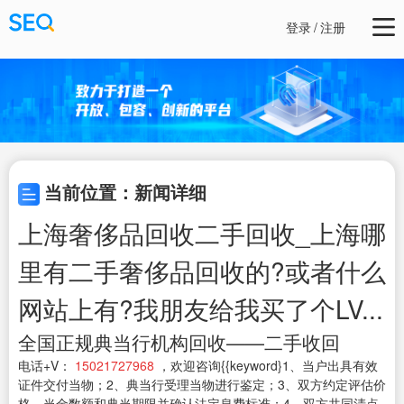
登录
/
注册
当前位置：新闻详细
上海奢侈品回收二手回收_上海哪
里有二手奢侈品回收的?或者什么
网站上有?我朋友给我买了个LV...
全国正规典当行机构回收——二手收回
电话+V：
15021727968
，欢迎咨询{{keyword}1、当户出具有效
证件交付当物；2、典当行受理当物进行鉴定；3、双方约定评估价
格、当金数额和典当期限并确认法定息费标准；4、双方共同清点