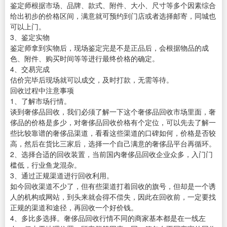
鉴定师根据市场、品牌、款式、附件、大小、尺寸等多个因素综合
给出初步的价格区间，满意就可预约到门店或者选择邮寄，同城也
可以上门。
3、鉴定实物
鉴定师拿到实物后，现场鉴定完是不是正品后，会根据物品的成
色、附件、购买时间等等进行最终价格的确定。
4、交易完成
估价完毕后现场就可以成交，及时打款，无需等待。
回收过程中注意事项
1、了解市场行情。
谈到奢侈品回收，我们必须了解一下这个奢侈品回收市场里面，奢
侈品的价格是多少，对奢侈品回收价格有个定位，可以先去了解一
些比较靠谱的奢侈品渠道，看看这些渠道的口碑如何，价格是否较
高，然后在货比三家后，选择一个自己满意的奢侈品平台再循环。
2、选择合适的回收装置，当前国内奢侈品回收企业众多，入门门
槛低，行业鱼龙混杂。
3、通过正规渠道进行回收利用。
如今回收渠道不少了，但有些渠道打着回收的旗号，但却是一个诱
人的机构或网站，到头来就会得不偿失，因此在回收前，一定要找
正规的渠道和途径，再回收一个好价钱。
4、多比多选择。奢侈品回收行情不同的商家基本都是在一线左