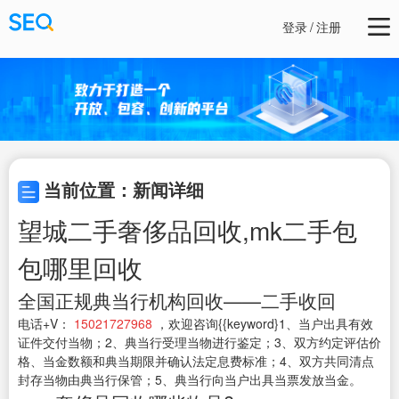
登录
/
注册
当前位置：新闻详细
望城二手奢侈品回收,mk二手包
包哪里回收
全国正规典当行机构回收——二手收回
电话+V：
15021727968
，欢迎咨询{{keyword}1、当户出具有效
证件交付当物；2、典当行受理当物进行鉴定；3、双方约定评估价
格、当金数额和典当期限并确认法定息费标准；4、双方共同清点
封存当物由典当行保管；5、典当行向当户出具当票发放当金。