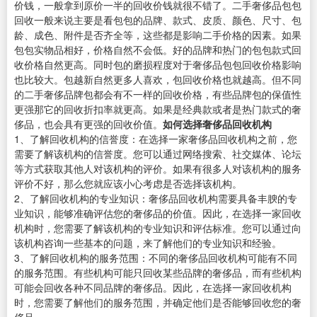
价钱，一般拿到原价一半的回收价钱就很不错了。二手奢侈品包包
回收一般来说主要是看包包的品牌、款式、皮质、颜色、尺寸、包
龄、成色、附件是否齐全等，这些都是影响二手价格的因素。如果
包包实物品相好，价格自然不会低。好的品牌和热门的包包款式回
收价格自然更高。同时包的磨损程度对于奢侈品包包回收价格影响
也比较大。包越新自然更多人喜欢，包回收价格也就越高。但不同
的二手奢侈品牌包都会有不一样的回收价格，有些品牌包的保值性
更强那它的回收折扣率就更高。如果是经典款或者是热门款式的奢
侈品，也会具有更强的回收价值。
如何选择奢侈品回收机构
1、了解回收机构的信誉度：在选择一家奢侈品回收机构之前，您
需要了解该机构的信誉度。您可以通过网络搜索、社交媒体、论坛
等方式获取其他人对该机构的评价。如果有很多人对该机构的服务
评价不好，那么您就应该小心考虑是否选择该机构。
2、了解回收机构的专业知识：奢侈品回收机构需要具备丰腴的专
业知识，能够准确评估您的奢侈品的价值。因此，在选择一家回收
机构时，您需要了解该机构的专业知识和评估标准。您可以通过向
该机构咨询一些基本的问题，来了解他们的专业知识和经验。
3、了解回收机构的服务范围：不同的奢侈品回收机构可能有不同
的服务范围。有些机构可能只回收某些品牌的奢侈品，而有些机构
可能会回收各种不同品牌的奢侈品。因此，在选择一家回收机构
时，您需要了解他们的服务范围，并确定他们是否能够回收您的奢
侈品。