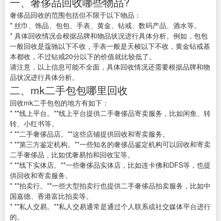
一、奢侈品回收哪些物品?
奢侈品回收的范围包括但不限于以下物品：
* 丝巾、饰品、包包、手表、黄金、钻戒、数码产品、酒水等。
* 具体回收情况会根据品牌和物品状况进行具体分析。例如，包包
一般回收是蔻驰以下不收，手表一般是天梭以下不收，黄金钻戒基
本都收，不过钻戒20分以下的价值就比较低了。
请注意，以上信息可能不全面，具体回收情况还需要根据品牌和物
品状况进行具体分析。
二、mk二手包包哪里回收
回收mk二手包包的地方有如下：
* **线上平台。**线上平台提供二手奢侈品寄卖服务，比如闲鱼、转
转、小红书等。
* **二手奢侈品店。**这些店铺提供回收和寄卖服务。
* **第三方鉴定机构。**一些知名的奢侈品鉴定机构可以回收和寄卖
二手奢侈品，比如优奢易拍和回收宝等。
* **线下实体店。**一些奢侈品实体店，比如连卡佛和DFS等，也提
供回收和寄卖服务。
* **拍卖行。**一些大型拍卖行也提供二手奢侈品拍卖服务，比如中
国嘉德、香港富比拍卖等。
* **私人交易。**私人交易通常是通过个人联系或社交媒体平台进行
的。