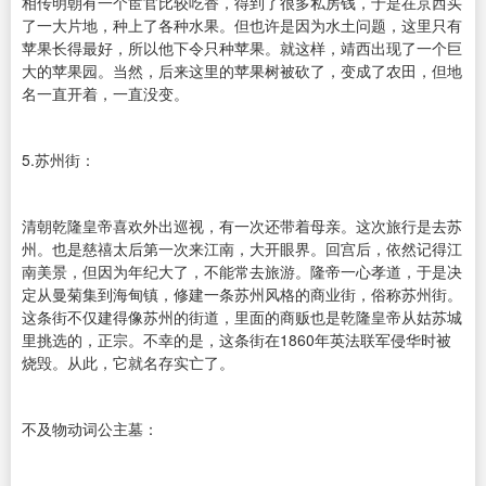
相传明朝有一个宦官比较吃香，得到了很多私房钱，于是在京西买
了一大片地，种上了各种水果。但也许是因为水土问题，这里只有
苹果长得最好，所以他下令只种苹果。就这样，靖西出现了一个巨
大的苹果园。当然，后来这里的苹果树被砍了，变成了农田，但地
名一直开着，一直没变。
5.苏州街：
清朝乾隆皇帝喜欢外出巡视，有一次还带着母亲。这次旅行是去苏
州。也是慈禧太后第一次来江南，大开眼界。回宫后，依然记得江
南美景，但因为年纪大了，不能常去旅游。隆帝一心孝道，于是决
定从曼菊集到海甸镇，修建一条苏州风格的商业街，俗称苏州街。
这条街不仅建得像苏州的街道，里面的商贩也是乾隆皇帝从姑苏城
里挑选的，正宗。不幸的是，这条街在1860年英法联军侵华时被
烧毁。从此，它就名存实亡了。
不及物动词公主墓：