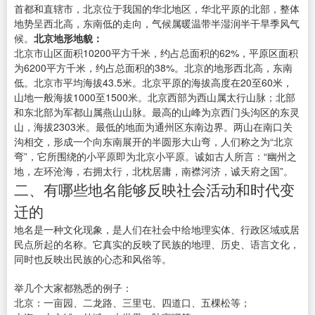
首都和直辖市，北京位于我国的华北地区，华北平原的北部，整体
地势呈西北高，东南低的走向，气候属暖温带半湿润半干旱季风气
候。
北京地形地貌：
北京市山区面积10200平方千米，约占总面积的62%，平原区面积
为6200平方千米，约占总面积的38%。北京的地形西北高，东南
低。北京市平均海拔43.5米。北京平原的海拔高度在20至60米，
山地一般海拔1000至1500米。北京西部为西山属太行山脉；北部
和东北部为军都山属燕山山脉。最高的山峰为京西门头沟区的东灵
山，海拔2303米。最低的地面为通州区东南边界。两山在南口关
沟相交，形成一个向东南展开的半圆形大山弯，人们称之为“北京
弯”，它所围绕的小平原即为北京小平原。诚如古人所言：“幽州之
地，左环沧海，右拥太行，北枕居庸，南襟河济，诚天府之国”。
二、有哪些地名能够反映社会活动和时代变
迁的
地名是一种文化现象，是人们在社会中给地理实体、行政区域或居
民点所起的名称。它真实的反映了民族的地理、历史、语言文化，
同时也反映出民族的心态和风俗等。
举几个大家都熟悉的例子：
北京：一亩园、二龙路、三里屯、四道口、五棵松等；