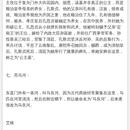
主坟位于复兴门外大街花园内。据悉，该墓并非真正的公主，而是
顺治皇帝母亲的养女，孔斯贞。他的父亲叫孔有德，汉族，很有成
就。顺治皇帝视他为开国之妻，他在顺治住了九年。孔有德侵柳
州，被杀。孝庄皇后孔思贞被确定为养女，在宫中抚养，并封她为
和硕公主。孔思贞从小就擅长骑射和武术。他被特别赐予父亲“定
南王”的王位，嫁给了内政大臣孙延龄，并前往广西掌管军务。孙
投靠吴三桂后，背叛了清廷。孔斯贞坚决反对孙、吴的反叛行为，
率兵讨伐，平息了云南叛乱。康熙帝召她回京，赐爵，成为清朝皇
后。孔斯贞死后，清廷为她举行了隆重的葬礼，将她安葬在这里，
称之为“公主墓”。
七、亮马河：
东直门外有一条河，叫马良河。因为古代商旅经常聚集在这里，马
匹在河里清洗，然后在附近晒干，所以被命名为“马良河”，后来逐
渐改为马良河。
艾格