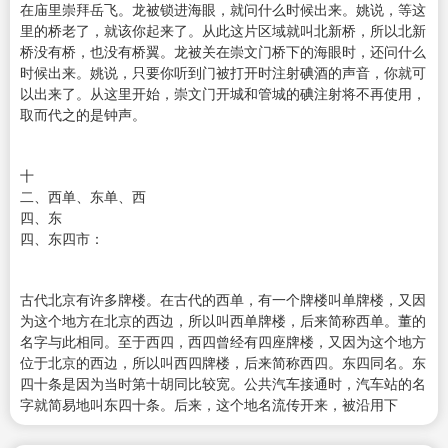
在庙里崇拜岳飞。龙被锁进海眼，就问什么时候出来。姚说，等这
里的桥老了，就该你起来了。从此这片区域就叫北新桥，所以北新
桥没有桥，也没有桥翼。龙被关在崇文门桥下的海眼时，还问什么
时候出来。姚说，只要你听到门被打开时注射碘酒的声音，你就可
以出来了。从这里开始，崇文门开城和管城的碘注射将不再使用，
取而代之的是钟声。
十
二、西单、东单、西
四、东
四、东四市：
古代北京有许多牌楼。在古代的西单，有一个牌楼叫单牌楼，又因
为这个地方在北京的西边，所以叫西单牌楼，后来简称西单。董的
名字与此相同。至于西四，西四曾经有四座牌楼，又因为这个地方
位于北京的西边，所以叫西四牌楼，后来简称西四。东四同名。东
四十条是因为当时第十胡同比较宽。公共汽车接通时，汽车站的名
字就简易地叫东四十条。后来，这个地名流传开来，被沿用下