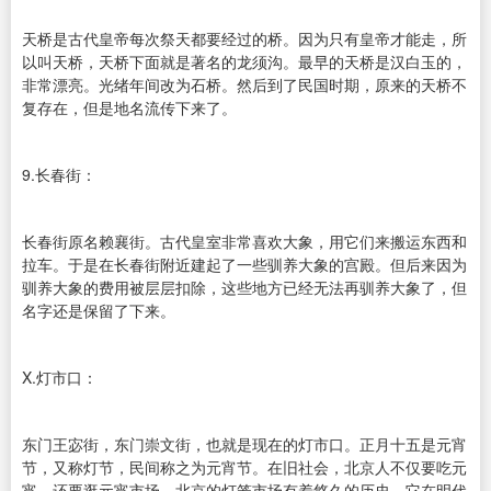
天桥是古代皇帝每次祭天都要经过的桥。因为只有皇帝才能走，所
以叫天桥，天桥下面就是著名的龙须沟。最早的天桥是汉白玉的，
非常漂亮。光绪年间改为石桥。然后到了民国时期，原来的天桥不
复存在，但是地名流传下来了。
9.长春街：
长春街原名赖襄街。古代皇室非常喜欢大象，用它们来搬运东西和
拉车。于是在长春街附近建起了一些驯养大象的宫殿。但后来因为
驯养大象的费用被层层扣除，这些地方已经无法再驯养大象了，但
名字还是保留了下来。
X.灯市口：
东门王宓街，东门崇文街，也就是现在的灯市口。正月十五是元宵
节，又称灯节，民间称之为元宵节。在旧社会，北京人不仅要吃元
宵，还要逛元宵市场。北京的灯笼市场有着悠久的历史，它在明代