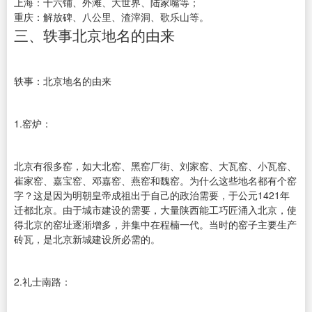
上海：十六铺、外滩、大世界、陆家嘴等；
重庆：解放碑、八公里、渣滓洞、歌乐山等。
三、轶事北京地名的由来
轶事：北京地名的由来
1.窑炉：
北京有很多窑，如大北窑、黑窑厂街、刘家窑、大瓦窑、小瓦窑、
崔家窑、嘉宝窑、邓嘉窑、燕窑和魏窑。为什么这些地名都有个窑
字？这是因为明朝皇帝成祖出于自己的政治需要，于公元1421年
迁都北京。由于城市建设的需要，大量陕西能工巧匠涌入北京，使
得北京的窑址逐渐增多，并集中在程楠一代。当时的窑子主要生产
砖瓦，是北京新城建设所必需的。
2.礼士南路：