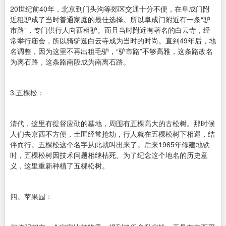
20世纪前40年，北京到门头沟等郊区交通十分不便，在阜成门附
近租驴成了当时普通家庭的最佳选择。所以阜成门附近有一条“驴
市路”，专门供行人向西租驴。而且当时附近有著名的白云寺，经
常举行庙会，所以骑驴逛白云寺成为当时的时尚。直到49年后，地
名调整，因为这里不再出租毛驴，“驴市路”不够高雅，这条路改名
为离石路，这条路南段成为南离石路。
3.五棵松：
清代，这里有提督应劭的墓地，周围有五棵高大的古松树。那时候
人们去京西不方便，土匪经常抢劫，行人就在五棵松树下相遇，结
伴而行。五棵松这个名字从此就叫出来了。后来1965年修建地铁
时，五棵松树因技术问题相继枯死。为了纪念这个地名的历史意
义，这里重新种植了五棵松树。
四。苹果园：