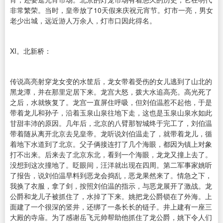
非常繁荣。当时，皇帝放了10天假来庆祝元宵节。灯市一亮，男女
老少出城，远近游人万余人，灯市口因此得名。
XI。北新桥：
传说高亮射穿龙女变的水筐后，龙女带着受伤的女儿逃到了山北的
黑龙潭，并在那里定居下来。龙宫大怒，拨大水追高亮。高光死了
之后，水就恢复了。龙宫一直屏住呼吸，但刘伯温惹不起他，于是
带着龙儿和孙子，沿着玉泉山泉往地下走，这也是玉泉山泉水如此
甘甜丰沛的原因。几年后，北京的八臂那智城终于完工了，刘伯温
带着随从离开北京去见皇帝。龙听说刘伯温走了，就带着龙儿，循
着地下水道到了北京。父子俩接连打了几个海眼，都因为镇上对象
打不出来。后来去了北京东北，看到一个海眼，龙龙又撞上去了。
没想到这次撞地了。眨眼间，汪洋就出现在四周。第二军事家姚听
了报告，说刘伯温早料到恶龙会捣乱，恶龙果然来了。情急之下，
我换了衣服，拿了剑，按照刘伯温的指示，与恶龙展开了激战。龙
公爵和龙儿子被抓住了，水掉了下来。姚把龙公爵锁在了外海。上
面建了一个很深的竖井，还绑了一条长长的链子。井上建有一座三
大殿的寺庙。为了感谢岳飞元帅帮助他抓住了龙公爵，姚下令人们