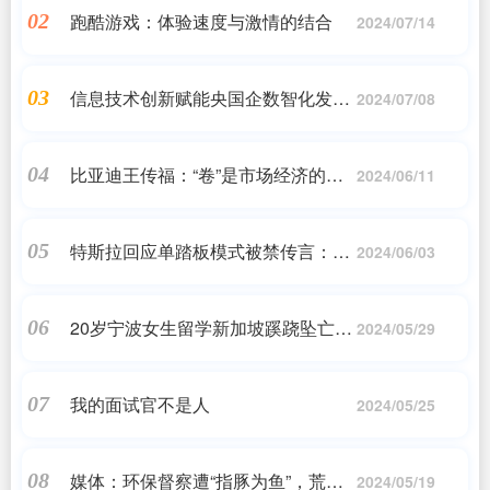
跑酷游戏：体验速度与激情的结合
02
2024/07/14
信息技术创新赋能央国企数智化发展
03
2024/07/08
论坛在京举办
比亚迪王传福：“卷”是市场经济的本
04
2024/06/11
质
特斯拉回应单踏板模式被禁传言：标
05
2024/06/03
准尚未实施 不影响现有产品和功能
20岁宁波女生留学新加坡蹊跷坠亡，
06
2024/05/29
家属：离毕业不到10天，部分财物遗
失
我的面试官不是人
07
2024/05/25
媒体：环保督察遭“指豚为鱼”，荒诞
08
2024/05/19