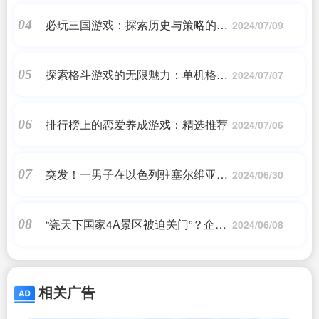
必玩三国游戏：探索历史与策略的完
04
2024/07/09
美结合
探索格斗游戏的无限魅力：单机格斗
05
2024/07/07
游戏盘点
排行榜上的恋爱养成游戏：精选推荐
06
2024/07/06
突发！一男子在以色列驻塞尔维亚大
07
2024/06/30
使馆前袭警，已被击毙
“瓷天下国家4A景区被迫关门”？企业
08
2024/06/08
负责人开发布会称与当地存在土地性
质等纠纷，闽清县委县政府组织调查
相关广告