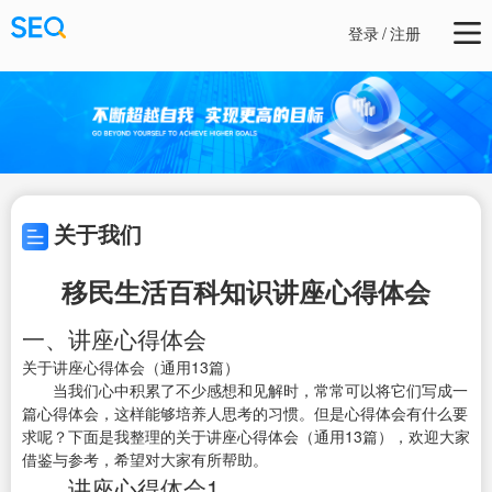
登录
/
注册
关于我们
移民生活百科知识讲座心得体会
一、讲座心得体会
关于讲座心得体会（通用13篇）
当我们心中积累了不少感想和见解时，常常可以将它们写成一
篇心得体会，这样能够培养人思考的习惯。但是心得体会有什么要
求呢？下面是我整理的关于讲座心得体会（通用13篇），欢迎大家
借鉴与参考，希望对大家有所帮助。
讲座心得体会1