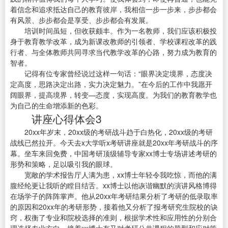
着信念和追求抵达自己的教育彼岸，我相信一步一步来，步步都会
有风景、步步都会是享受、步步都会有发展。
培训时间虽短，但收获颇丰。作为一名教师，我们应该积极投
身于教育教学改革，成为新课改教师的引领者、学校课程改革的践
行者、与全体教师共同寻求当代教学改革的心路，努力成为教育的
智者。
记得有位专家曾经说过这样一句话：“眼界决定境界，态度决
定高度，思路决定出路，实力决定魅力。”在今后的工作中我愿开
阔眼界，提高境界，转变—态度，实现高度。为我们的教育教学也
为自己的生命增添新的色彩。
讲座心得体会3
20xx年岁末，20xx级的考研战斗趋于白热化，20xx级的考研
战线已然拉开。今天去x大学听x考研讲座就是20xx年考研战斗的序
幕。坐车来回免费，中国考研顶级辅导专家xx博士专场讲述考研的
形势和策略，足以吸引我的眼球。
宽敞的学术报告厅人满为患，xx博士年轻令我吃惊，而他的满
腹经纶更让我听的瞠目结舌。xx博士以他诙谐幽默的演讲风格博得
在场学子的阵阵掌声。他从20xx年考研结果分析了考研的低录取率
的原因和20xx年的考研形势，接着他又分析了报考研究生院校的诀
窍，权衡了专业和院校选择的准则，根据学术性和应用性的分别合