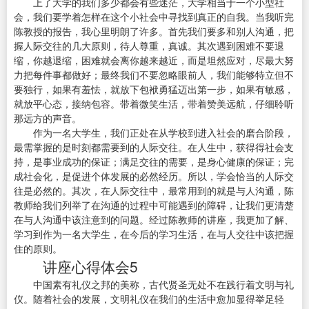
上了大学的我们多少都会有些迷茫，大学相当于一个小型社
会，我们要学着怎样在这个小社会中寻找到真正的自我。当我听完
陈教授的报告，我心里明朗了许多。首先我们要多和别人沟通，把
握人际交往的几大原则，待人尊重，真诚。其次遇到困难不要退
缩，你越退缩，困难就会离你越来越近，而是坦然应对，尽最大努
力把每件事都做好；最终我们不要忽略眼前人，我们能够特立但不
要独行，如果有羞怯，就放下包袱勇猛迈出第一步，如果有敏感，
就放平心态，接纳包容。带着微笑生活，带着赞美远航，仔细聆听
那远方的声音。
作为一名大学生，我们正处在从学校到进入社会的磨合阶段，
最需掌握的是时刻都需要到的人际交往。在人生中，获得得社会支
持，是事业成功的保证；满足交往的需要，是身心健康的保证；完
成社会化，是促进个体发展的必然经历。所以，学会恰当的人际交
往是必然的。其次，在人际交往中，最常用到的就是与人沟通，陈
教师给我们列举了在沟通的过程中可能遇到的障碍，让我们更清楚
在与人沟通中该注意到的问题。经过陈教师的讲座，我更加了解、
学习到作为一名大学生，在今后的学习生活，在与人交往中该把握
住的原则。
讲座心得体会5
中国素有礼仪之邦的美称，古代贤圣无处不在践行着文明与礼
仪。随着社会的发展，文明礼仪在我们的生活中愈加显得举足轻