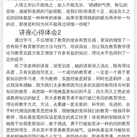
人情之所以不能免之，故人不能无乐。”磅礴的气势、恢弘的
音响，感谢郭老师的巧妙搭配，使我们听得满意十足，就连良久之
后的回味都是一种神奇的体验，如果非要用挑剔的眼光再评价一句
的话，那便是时间为何不能再过得慢一些呢?
讲座心得体会2
通过学习，不仅增强了教育的使命和责任感，更深的领悟了一
些有助于教育教学的方法与技巧。培训虽短，但让我在教育教学理
论与教育实践方面又增加了许多有益的知识，理论水平也得到了一
定的提升。
听了张老师的讲座，深受启发，她的讲座深入浅出，既有理论
高度，又有实践指导意义。一个成功的教育者，一定是一个善于更
新知识的学习者。作为教师，实践经验是财富，同时也是羁绊，这
点我深有感触，因为我们太多教师因为过多的实践经验而排斥对新
知识的接受，虽然能一时地掩盖新知识的不足，但久而久之势必造
成教师知识的缺乏，而大多数教育者不敢打破已有旧的教育理念、
理论和教学方式、方法，去重建一套全新的、科学的、先进的、合
乎时代潮流的教育思想体系，我惭愧的觉得我们的教育一线领导和
教师，现在最急需的应该是观念的真正转变！张老师的智能就在于
她善于自我更新知识，敢于挑战、勇于打破如坚冰一样的旧的教育
思想和理念，并在其中享受着教育的福气。这种执着追求与愉快实
践的精神值得我们每个人学习。使我体会到，即使再普通，也能凭