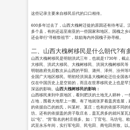
这些记录主要来自移民后代的口口相传。
600多年过去了，山西大槐树迁徙的原因还有待考证。
多个县，有的还远至南亚的一些国家和地区。国槐之乡牵
还会举行“寻根祭祖节”，鼓励海内外国槐子孙寻根。
二、山西大槐树移民是什么朝代?有
山西大槐树移民是明朝洪武三年，也就是1730年，截止
大移民、洪武大移民、大槐树移民、洪洞大槐树移民等，
明朝政府先后数次从山西的平阳、潞州、泽州、汾州等
全国广大地区移民。明初经洪洞县大槐树处迁往全国各
仅在中国历史上是空前的，而且在世界移民史上也是罕
深远的影响。
山西大槐树移民的影响：
山西移民来到中原地区，看到肥沃的土地无人耕种，一
占地，围着大地犁上一圈。有了地就张罗着盖房造屋，
的依据自己的姓氏，叫某村、某庄；也有的依据不同的
坊。还有的依据盖的房子取庄名，盖瓦房多的就叫某瓦
以“屯”、“营”取名的村庄很多。如：丁官屯、马坊屯
武至永乐年间，实行军屯田、民屯田、商屯田所致。以