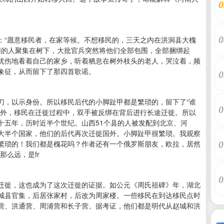
0
0
：“愿意移民者，在家等候。不想移民的，三天之内在洪洞县大槐
园的人聚集在树下，大批官兵突然将他们全部包围，全部捆绑起
忧伤地看着自己的家乡，听着栖息在树外枝头的老人，哭泣着，频
象征，从而留下了那四首歌谣。
0
刀，以示身份。所以移民后代的小脚趾甲都是繁琐的，留下了“谁
0
此外，移民在迁徙过程中，双手被反绑在背后进行长途迁徙。所以
十五年，历时近半个世纪。山西51个县的人被发配到北京、河
大半个国家，他们的后代再次迁徙国外。小脚趾甲很繁琐。我观察
繁琐的！我们都是槐花吗？作者还有一个俄罗斯朋友，欧拉，居然
0
那么远，是fr
0
迁徙，这也成为了这次迁徙的证据。如公元《周氏祖碑》年，湖北
城县官集，后居张家村，后改为周家楼。一些移民在到达移民点时
营、洪通营、周浦营和长子营。据考证，他们都是明代从赵城和洪