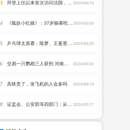
拜登上任以来首次访问法国，他
3
2024/06/10
所面临的外交挑战有哪些？
《狐妖小红娘》：37岁杨幂吃红
4
2024/05/26
薯，戳穿了多少“戏混子”的体面
乒乓球太原赛：陈梦、王曼昱爆
5
2024/05/25
冷出局，国乒2对组合会师女双
决赛
交易一只鹦鹉三人获刑 河南南
6
2024/05/20
阳再审宣判：撤销原一二审有罪
判决裁定
高铁贵了，坐飞机的人会多吗
7
2024/05/18
证监会、公安部等四部门：从严
8
2024/05/17
打击证券期货违法犯罪活动，当
捕则捕