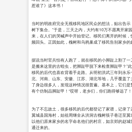
惹谁了》这本书！
当时的明政府完全无视移民地区民众的想法，贴出告示
树下集合。”于是，三天之内，大约有10万不愿离开家
来，在人们的哭喊声中开始登记。移民们离开的时候，
频回头。正因如此，槐树和乌鸦巢成了移民告别家乡的
据说当时官兵怕有人跑了，就在移民的小脚趾上割了一
是搬来这里的古蝗虫，把脚趾甲脱下来检查脚趾甲？”
移民的后代也喜欢背着手走路。从明初洪武三年到永乐
北、河南、山东、安徽、江苏、湖北等地，几乎覆盖了
了身边很多人，发现这种情况很普遍。基本上，它们是
有个仿制品脚趾甲！“哎呀，老乡们，你们跑得够远了！
为了不忘故土，很多移民的后代都登记了家谱，记录了
翼城县国海村，始祖周继全从洪洞古槐树筷子巷迁至翼
以他们原来家乡的名字命名他们的村庄，如京郊的赵城
通迁来的。