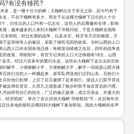
吗?有没有移民?
径4米多，是一棵十分大的树；大槐树出生于宋元之际，距今约有千
出名，不在于槐树有多大，而在于从这棵大槐树下迁出的人十分
12个，衍生出的人口约有一亿左右，这些人的后裔遍布全球，影响
发展，越来越多的人来到大槐树下寻根问祖，于是大槐树全国闻
地！元末明初，经过长期的战争，以及水灾、蝗灾等天灾的摧残，天
国子监宋纳等人的奏议，采取了移民屯田的政策。当时山西的人口
将山西人口向全国各地迁移；朱棣发动靖难之役后，四年的战争造
屯田政策。明朝初年，有官方记录的人口大迁移都有18次，山西
多个县市。经过六百多年的繁衍生息，这些从大槐树下走出去的百姓
都叫解手，小便称解小手，大便称解大手，解手一词就是山西大移
将百姓们当犯人一样捆起来，派军队押送他们迁到山东。百姓们十
士兵给他们松绑，上完了后又被绑了起来前行。据说人们双手背在
手被反绑在背后，久而久之就形成了散步时双手放在背后的习惯。
人开始研究自己的祖先，广泛的修正族谱，成立宗亲会，并盛大的
台，经济唱戏”，举办了首次洪洞大槐树“寻根祭祖“节；此后每年洪
山西迁往各地的移民后裔回到大槐树下参加祭祖。因此大槐树的名声
。