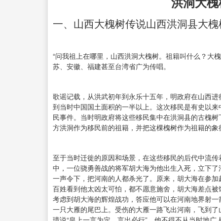
洪洞大槐
一、山西大槐树传说山西洪洞县大槐
“问我祖上在哪里，山西洪洞大槐树。祖籍叫什么？大
苏、安徽、福建甚至台湾省广为传唱。
歌谣记载，从洪武初年到永乐十五年，明政府在山西进
到当时中国国土面积的一半以上。这次移民是有史以来
民事件。当时明政府将这些移民集中在洪洞县的古槐树
方洪洞作为移民前的祖籍，并把这棵槐树作为祖籍的象征
至于当时迁徙的原因和场景，在这些移民的后代中流传
中，一位骁勇善战的将军胡大海为他出生入死，立下了
一声令下，把河南的人都杀光了。原来，胡大海在参加
百姓看到他太凶太可怕，都不愿意施舍，胡大海差点被
考虑到胡大海的辉煌战功，答应他可以在河南地界射一
一只大雁的尾巴上。受伤的大雁一路飞出河南，飞到了
璋说“皇上一言为定，言出必行”，他不得不从当时地