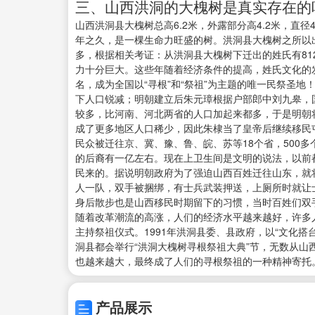
三、山西洪洞的大槐树是真实存在的
山西洪洞县大槐树总高6.2米，外露部分高4.2米，直
年之久，是一棵生命力旺盛的树。洪洞县大槐树之所以
多，根据相关考证：从洪洞县大槐树下迁出的姓氏有8
力十分巨大。这些年随着经济条件的提高，姓氏文化的
名，成为全国以“寻根”和“祭祖”为主题的唯一民祭圣
下人口锐减；明朝建立后朱元璋根据户部郎中刘九皋，
较多，比河南、河北两省的人口加起来都多，于是明朝
成了更多地区人口稀少，因此朱棣当了皇帝后继续移民
民众被迁往京、冀、豫、鲁、皖、苏等18个省，500
的后裔有一亿左右。现在上卫生间是文明的说法，以前
民来的。据说明朝政府为了强迫山西百姓迁往山东，就
人一队，双手被捆绑，有士兵武装押送，上厕所时就让
身后散步也是山西移民时期留下的习惯，当时百姓们双
随着改革潮流的高涨，人们的经济水平越来越好，许多
主持祭祖仪式。1991年洪洞县委、县政府，以“文化搭
洞县都会举行“洪洞大槐树寻根祭祖大典”节，无数从
也越来越大，最终成了人们的寻根祭祖的一种精神寄托
产品展示