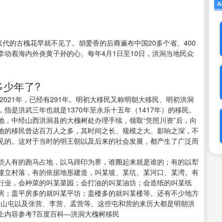
汉代的古槐花早就不见了。胡爱香的后裔遍布中国20多个省、400
动着海内外炎黄子孙的心。每年4月1日至10日，洪洞当地民众
多少年了?
2021年，已经有291年。明初大移民又称明朝大移民、明初洪洞
指是洪武三年也就是1370年至永乐十五年（1417年）的移民。
地，中经山西洪洞县的大槐树处办理手续，领取“凭照川资”后，向
地的移民曾达百万人之多，其时间之长、规模之大、影响之深，不
见的。这对于当时的明王朝以及后来的社会发展，都产生了广泛而
些人有的跑马占地，以马蹄印为界，谁圈起来就是谁的；有的以犁
建立村落，有的依据地形建造，叫某坡、某坑、某河口、某湾。有
行业，会种菜的叫某菜园；会打油的叫某油坊；会造纸的叫某纸
房；盖平房多的就叫某平坊；盖楼多的就叫某楼等。还有不少地方
、欧山屯以及张营、李营、孟营等。这些屯和营的来历大都是明朝洪
上内容参考?百度百科—洪洞大槐树移民