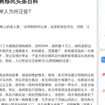
树移民头条百科
树人为何迁徙?
槐树上的老人窝。”自明朝初年以来，这首歌谣在河北、河南、江
行了大规模的强制移民，历时50年，移民数十万人，移民面积达
中国历史上规模最大、时间最长、范围最广、影响最深远的一次移
下，登记后强行带走，于是大部分移民后代都把前辈最后出发的地
。因此，人们把这次迁徙称为“山西国槐的迁徙”。
0
着这样的故事，描述的惟妙惟肖。相传，朱元璋在建立明朝的过程
汗马功劳。所以开国大典后，朱元璋问胡大海要什么，结果胡大海
起义之前，曾经有一段时间穷困潦倒，在河南一带乞讨，但是当地
饿死。所以，他得势后只想报仇。朱元璋觉得涉及的面积太大，但
0
箭，而且只能在这一箭的范围内杀人。没想到，胡大海的箭射在了
山东。胡大海一路跟着大雁，几乎杀光了河南山东的人。因为朱元
广人稀的山西开始转移人口。这个故事太传奇了，却能解释《河南人