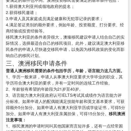
要满足的条件也不同。澳洲投资移民需要满足的基本条件包括：
1.获得澳大利亚州或领地政府的提名；
2.获得移民邀请；
3.申请人及其家庭成员满足健康和无犯罪记录的要求；
4.满足签证类别的额外要求，例如年龄、投资额度、打分要求、经
商经验或投资经验等。
移民澳大利亚的条件差异很大，澳臻移民建议申请人结合自己的实
际情况，选择最适合自己的移民项目。此外，建议满足澳大利亚移
民条件的申请人尽快递交移民申请，以免因为移民政策的变化而影
响自己的移民计划。
三、澳洲移民申请条件
普通人澳洲移民需要的条件包括学历，年龄，语言能力这几方面。
1、学历一般来讲，申请人从事澳大利亚要求大学毕业的职业，其
学历符合澳大利亚的要求，并有一定时间的连续工作经验。
2、年龄较有希望的年龄段为21岁至40岁。
3、语言能力澳大利亚政府认可IELTS考试其成绩作为语言能力评
分标准。如果申请人的配偶能满足技能年龄和英文基本要求，可获
得额外5分加分。如果申请人有澳大利亚学历或学徒证书，可得5分
加分。如果申请人有澳大利亚亲属担保，可得15分加分。
移民澳洲
注意事项：
1、移民澳洲的申请时间叫其他国家而言短许多，还有一点经常困