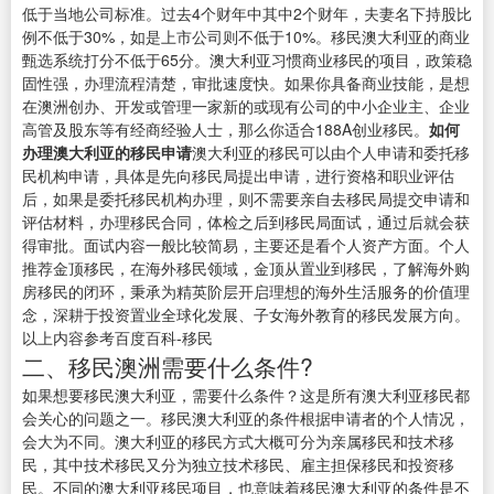
低于当地公司标准。过去4个财年中其中2个财年，夫妻名下持股比
例不低于30%，如是上市公司则不低于10%。移民澳大利亚的商业
甄选系统打分不低于65分。澳大利亚习惯商业移民的项目，政策稳
固性强，办理流程清楚，审批速度快。如果你具备商业技能，是想
在澳洲创办、开发或管理一家新的或现有公司的中小企业主、企业
高管及股东等有经商经验人士，那么你适合188A创业移民。
如何
办理澳大利亚的移民申请
澳大利亚的移民可以由个人申请和委托移
民机构申请，具体是先向移民局提出申请，进行资格和职业评估
后，如果是委托移民机构办理，则不需要亲自去移民局提交申请和
评估材料，办理移民合同，体检之后到移民局面试，通过后就会获
得审批。面试内容一般比较简易，主要还是看个人资产方面。个人
推荐金顶移民，在海外移民领域，金顶从置业到移民，了解海外购
房移民的闭环，秉承为精英阶层开启理想的海外生活服务的价值理
念，深耕于投资置业全球化发展、子女海外教育的移民发展方向。
以上内容参考百度百科-移民
二、移民澳洲需要什么条件?
如果想要移民澳大利亚，需要什么条件？这是所有澳大利亚移民都
会关心的问题之一。移民澳大利亚的条件根据申请者的个人情况，
会大为不同。澳大利亚的移民方式大概可分为亲属移民和技术移
民，其中技术移民又分为独立技术移民、雇主担保移民和投资移
民。不同的澳大利亚移民项目，也意味着移民澳大利亚的条件是不