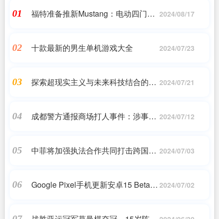
福特准备推新Mustang：电动四门轿
01
2024/08/17
跑也要来了
十款最新的男生单机游戏大全
02
2024/07/23
探索超现实主义与未来科技结合的科
03
2024/07/21
幻单机游戏
成都警方通报商场打人事件：涉事者
04
2024/07/12
被行拘
中菲将加强执法合作共同打击跨国犯
05
2024/07/03
罪
Google Pixel手机更新安卓15 Beta后
06
2024/07/02
变砖 无法正常启动
战胜亚运冠军葛曼棋夺冠，15岁陈妤
07
2024/06/30