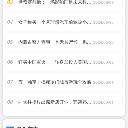
世预赛前瞻：一场影响国足未来数年
03
2024/06/07
命运的“生死战”
女子称买一个月理想汽车前轮被小石
04
2024/05/30
头碰歪，网友纷纷表示不能黑
内蒙古警方查明一具无名尸骸，系在
05
2024/05/30
逃33年命案逃犯
狂买中国军火，一转身却投入美国怀
06
2024/05/02
抱？沙特的苦衷，有人懂吗
五一独享！揭秘冷门城市游玩全攻略
07
2024/05/01
向太拄拐杖出席新店开业，郭碧婷体
08
2024/05/01
贴搀扶婆婆，李连杰父女到场