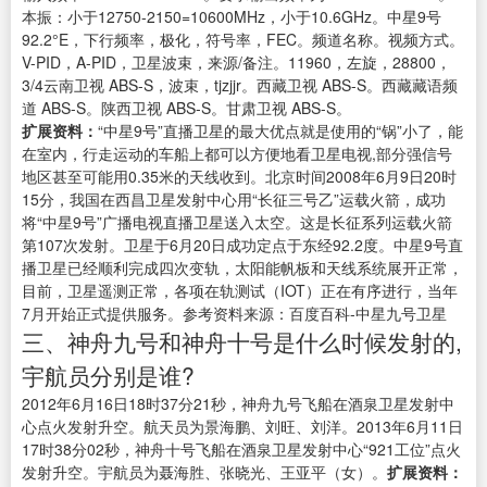
本振：小于12750-2150=10600MHz，小于10.6GHz。中星9号
92.2°E，下行频率，极化，符号率，FEC。频道名称。视频方式。
V-PID，A-PID，卫星波束，来源/备注。11960，左旋，28800，
3/4云南卫视 ABS-S，波束，tjzjjr。西藏卫视 ABS-S。西藏藏语频
道 ABS-S。陕西卫视 ABS-S。甘肃卫视 ABS-S。
扩展资料：
“中星9号”直播卫星的最大优点就是使用的“锅”小了，能
在室内，行走运动的车船上都可以方便地看卫星电视,部分强信号
地区甚至可能用0.35米的天线收到。北京时间2008年6月9日20时
15分，我国在西昌卫星发射中心用“长征三号乙”运载火箭，成功
将“中星9号”广播电视直播卫星送入太空。这是长征系列运载火箭
第107次发射。卫星于6月20日成功定点于东经92.2度。中星9号直
播卫星已经顺利完成四次变轨，太阳能帆板和天线系统展开正常，
目前，卫星遥测正常，各项在轨测试（IOT）正在有序进行，当年
7月开始正式提供服务。参考资料来源：百度百科-中星九号卫星
三、神舟九号和神舟十号是什么时候发射的,
宇航员分别是谁?
2012年6月16日18时37分21秒，神舟九号飞船在酒泉卫星发射中
心点火发射升空。航天员为景海鹏、刘旺、刘洋。2013年6月11日
17时38分02秒，神舟十号飞船在酒泉卫星发射中心“921工位”点火
发射升空。宇航员为聂海胜、张晓光、王亚平（女）。
扩展资料：