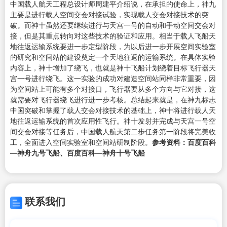
中国载人航天工程总设计师周建平介绍说，在承担的使命上，神九
主要是进行载人空间交会对接试验，实现载人交会对接技术的突
破。而神十虽然还要继续进行与天宫一号的自动和手动空间交会对
接，但是其重点转向对这些技术的验证和应用。相当于载人飞船天
地往返运输系统要进一步定型阶段，为以后进一步开展空间实验室
的研究和空间站的建设奠定一个天地往返的运输系统。在具体实验
内容上，神十增加了绕飞，也就是神十飞船计划绕着目标飞行器天
宫一号进行绕飞。这一实验的成功对建造空间站同样非常重要，因
为空间站上可能有多个对接口，飞行器要从多个方向与它对接，这
就需要对飞行器绕飞进行进一步考核。总结起来就是，在神九标志
中国突破和掌握了载人交会对接技术的基础上，神十将进行载人天
地往返运输系统的首次应用性飞行。神十发射并完成与天宫一号空
间交会对接等任务后，中国载人航天第二步任务第一阶段将完美收
工，全面进入空间实验室和空间站研制阶段。
参考资料：百度百科
—神舟九号飞船、百度百科—神舟十号飞船
联系我们