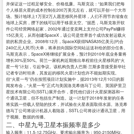
并保证这一过程足够安全、价格低廉。马斯克说：“如果我们把每
个人移居火星的成本控制在200万美元左右，就可以开创一个大市
场。预计地球上1万至2万人愿意移民外星球，人们不用节衣缩食在
地球上买房，攒下的钱可以用于移居太空。”据悉，马斯克靠开软
件公司经营网络起家，2002年通过变卖网上支付公司PayPal赚得
15亿美元，从而创建SpaceX，该公司是世界首个成功发射运载火
箭的私营企业。2008年12月，SpaceX获得NASA35亿美元(约合
240亿元人民币)大单，将承担向国际空间站运送补给的部分任务。
马斯克表示，SpaceX将继续扩展业务，预计到2010年底业务量将
增长30%至50%。荷兰一家机构近期推出单程前往火星移民的“火
星一号”计划，引起争议。该机构负责人巴斯·兰斯多普接受新华社
记者专访时坦承，其发起的移民火星计划也许不能如期实现。
但“火星一号”仍在按照项目计划实施中，据2013年12月10日的新
闻发布会，“火星一号”正式与美国洛克希德马丁公司、英国萨里卫
星技术有限公司(SSTL)展开合作，委托他们设计火星探测器和一
个通讯卫星，但不包括生产制造。这一计划于2018年发射的任务
将实践一些载人登陆的技术，并试验在火星表面取得水源。洛克希
德马丁公司将设计机器人着陆器，SSTL公司将设计通讯卫星，用
于视频、数据的传播。
二、中星九号卫星本振频率是多少
输入频率：11.5-12.75GHz。要求输出频率为：950-2150MHz。