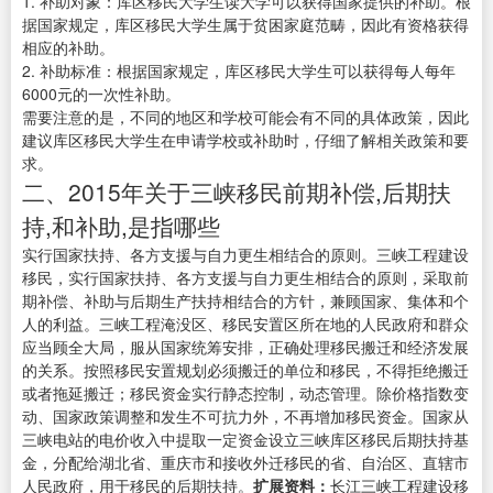
1. 补助对象：库区移民大学生读大学可以获得国家提供的补助。根
据国家规定，库区移民大学生属于贫困家庭范畴，因此有资格获得
相应的补助。
2. 补助标准：根据国家规定，库区移民大学生可以获得每人每年
6000元的一次性补助。
需要注意的是，不同的地区和学校可能会有不同的具体政策，因此
建议库区移民大学生在申请学校或补助时，仔细了解相关政策和要
求。
二、2015年关于三峡移民前期补偿,后期扶
持,和补助,是指哪些
实行国家扶持、各方支援与自力更生相结合的原则。三峡工程建设
移民，实行国家扶持、各方支援与自力更生相结合的原则，采取前
期补偿、补助与后期生产扶持相结合的方针，兼顾国家、集体和个
人的利益。三峡工程淹没区、移民安置区所在地的人民政府和群众
应当顾全大局，服从国家统筹安排，正确处理移民搬迁和经济发展
的关系。按照移民安置规划必须搬迁的单位和移民，不得拒绝搬迁
或者拖延搬迁；移民资金实行静态控制，动态管理。除价格指数变
动、国家政策调整和发生不可抗力外，不再增加移民资金。国家从
三峡电站的电价收入中提取一定资金设立三峡库区移民后期扶持基
金，分配给湖北省、重庆市和接收外迁移民的省、自治区、直辖市
人民政府，用于移民的后期扶持。
扩展资料：
长江三峡工程建设移