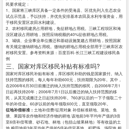
民要求规定：
1、国家将三峡库区具备一定条件的受淹县、区优先列入生态农业
试点示范县，予以扶持，并优先安排基本农田及水利专项资金，用
于移民安置区农田水利建设。
2、农村移民建房占用耕地，免征耕地占用税。三峡工程坝区和淹
没区建设占用耕地，按照应纳税额的40%征收耕地占用税。
3、城镇、企业事业单位搬迁和基础设施复建占用耕地，按照国家
有关规定缴纳耕地占用税。缴纳的耕地占用税全部用于三峡库区农
村移民安置。参考资料来源：百度百科-长江三峡工程建设移民条
例
三、国家对库区移民补贴有标准吗?
国家对库区移民补贴有标准，库区移民补助的钱是国家拨付。纳入
扶持范围的移民，每人每年补助600元，扶持期限为20年。其中，
在2006年6月30日前搬迁的纳入扶持范围的移民，自2006年7月1
日起再扶持20年；2006年7月1日以后搬迁的纳入扶持范围的移
民，从其完成搬迁之日起扶持20年。?60岁以后的一下子领取二十
年的补偿金。60岁以前的每年领取600元，直至领取20年。
征地补偿标准：
土地补偿费/征用对象 补偿标准耕地、菜地、鱼
塘、果园等农作物和经济作物的耕地 该地前3年平均年产值的3倍
至6倍补偿苇塘、砂石地、林地（包括山坡果林地）等有收益的土
地 粮田地前3年平均年产值的5倍补偿宅基地、积肥场、场院地 相