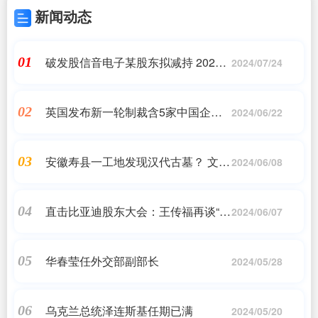
新闻动态
破发股信音电子某股东拟减持 2023
01
2024/07/24
上市即巅峰超募3亿
英国发布新一轮制裁含5家中国企
02
2024/06/22
业，商务部回应
安徽寿县一工地发现汉代古墓？ 文物
03
2024/06/08
部门已介入
直击比亚迪股东大会：王传福再谈“技
04
2024/06/07
术为王”
华春莹任外交部副部长
05
2024/05/28
乌克兰总统泽连斯基任期已满
06
2024/05/20