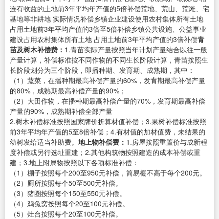
连有收益的土地前3年平均年产值的5倍补偿荒地、荒山、荒滩、宅
基地等非耕地 实际情况补偿乡镇企业建设使用农村集体所有土地
占用土地前3年平均产值的3倍至5倍补偿乡镇公共设施、公益事业
建设占用农村集体所有土地 占用土地前3年平均产值的3倍补偿
青
苗及树木补偿费：
1.青苗实际产量按照当年计划产量结合以往一般
产量计算，补偿标准按不同作物的不同生长阶段计算，青苗按照生
长阶段划分为三个阶段，即播种期、发育期、成熟期，其中：
（1）蔬菜，在播种期最高补偿产量的60%，发育期最高补偿产量
的80%，成熟期最高补偿产量的90%；
（2）大田作物，在播种期最高补偿产量的70%，发育期最高补偿
产量的90%，成熟期补偿全部产量
2.树木补偿标准按照国家牌价折算材值补偿；3.果树补偿标准按照
前3年平均年产值的5至8倍补偿；4.有材值的加材值费，未结果的
幼树发给适当补助费。
地上物补偿费：
1.房屋按照重置价与成新程
度补偿或另行选址重建；2.其他构筑物按照建造的成本补偿或重
建；3.地上附属物按照以下各项标准补偿：
（1）棚子按照每个200至950元补偿，简易棚不高于每个200元。
（2）厕所按照每个50至500元补偿。
（3）猪圈按照每个150至550元补偿。
（4）鸡兔窝按照每个20至100元补偿。
（5）灶台按照每个20至100元补偿。