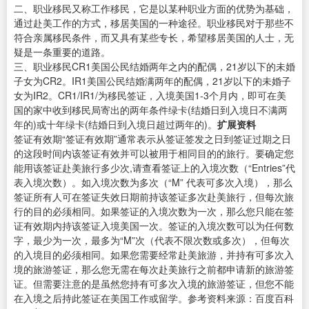
二、职业移民又称工作移民，它是以某种职业方面的优势为基础，
通过赴美工作的方式，移居美国的一种途径。职业移民对于那些不
符合亲属移民条件，而又具有某些专长，希望移居美国的人士，无
疑是一条重要的道路。
三、职业移民CR1美国公民结婚两年之内的配偶，21岁以下的未婚
子女为CR2。IR1美国公民结婚满两年的配偶，21岁以下的未婚子
女为IR2。CR1/IR1/为移民签证，入境美国1-3个月内，即可在美
国的家中收到移民局寄出的两年条件绿卡(结婚日到入境日不满两
年的)或十年绿卡(结婚日到入境日超过两年的)。
扩展资料
签证有效期“签证有效期”通常表示从签证签发之日到签证过期之日
的这段时间内该签证有效并可以被用于相同目的的旅行。要确定您
能用该签证赴美旅行多少次,请查看签证上的入境次数（“Entries”代
表入境次数）。如入境次数为多次（“M” 代表可多次入境），那么
签证所有人可在签证失效日期前持该签证多次赴美旅行，但每次旅
行的目的必须相同。如果签证的入境次数为一次，那么您只能在签
证有效期内持该签证入境美国一次。签证的入境次数可以为任何数
字，最少为一次，最多为“M”次（代表不限次数或多次），但每次
的入境目的必须相同。如果您需要经常赴美旅游，并持有可多次入
境的旅游签证，那么您无需在每次赴美旅行之前都申请新的旅游签
证。但需要注意的是虽然您持有可多次入境的旅游签证，但您不能
在入境之后持此签证在美国工作或留学。参考资料来源：百度百科