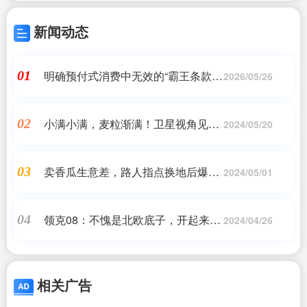
新闻动态
明确预付式消费中无效的“霸王条款”
01
2026/05/26
最高法公开征求意见
小满小满，麦粒渐满！卫星视角见证
02
2024/05/20
全国各地小麦成熟
卖香瓜生意差，路人指点换地后爆
03
2024/05/01
火，网友大呼，受教了
领克08：不愧是北欧底子，开起来依
04
2024/04/26
旧是国产天花板
相关广告