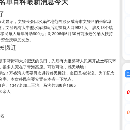
名单百科最新消息今天
子
府查询显示，文登长会口水库占地范围涉及威海市文登区的张家埠
，文登现有大中型水库移民后期扶持人口9831人，涉及13个镇
移民每人每年补助600元；对2006年6月30日前搬迁的纳入扶持
直补资金按季度发放。
民搬迁
镇宋湾街和大片肥沃的良田，先后有大批盛湾人民离开故土移民环
，很多人死在了青海高原。可歌可泣，感天动地！
的2.1万盛湾人需要再次进行移民搬迁，良田又被淹没。为了纪念
名字。本次移民主要安置在本省一下地点。
、1347名加上王沟、马沟共388户1665
0余人
0
0
5名