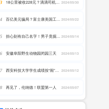
18公里被收228元？滴滴司机私
3
2024/05/30
自加价被乘客发现，平台方回应
百亿美元骗局？富士康美国工厂
4
2024/05/22
沦为微软的机房
担心刻有自己名字！男子竟掘开
5
2024/05/14
亲叔坟墓扔掉棺材底板遭拘15
日，被判赔4万余元
安徽阜阳野生动物园闭园三天
6
2024/05/13
西安科技大学学生成绩按“闹”修
7
2024/05/12
改？责任人：改成绩是为“救”学
生
再见了，伦纳德！联盟第一人
8
2024/05/07