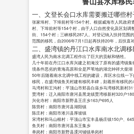
鲁山县水库移民
一、文登长会口水库需要搬迁哪些村
张家埠村、下埠前村等154个村。根据威海市人民政
村、下埠前村等154个村，由于人口自然变化及区划调整
街、154个村；三峡移民287人。对登记纳入扶持范围的
范围的移民，自2006年7月1日起再扶持20年，后扶
二、盛湾镇的丹江口水库南水北调移
盛湾人民为南水北调工程作出了巨大的贡献和牺牲。
几十年前在丹江口水库兴建之初淹没了原有的盛湾镇集
境条件恶劣的青海高原和全是芦苇地的湖北钟祥大柴湖
50年后随着南水北调中线工程的建设，库区水位线一下
移民，在盛湾镇鱼关村建有移民丰碑，刻着所有移民的
马湾村和王沟村：平顶山市郏县白庙乡马湾移民新村311户
贾湾村：迁入南阳市唐河县黑龙镇贾湾移新村320户180
兴化寺村：南阳市新野县王庄乡163户695人
陈营村：南阳市唐河县湖阳镇
陈庄村：南阳市淅川县厚坡镇
宋湾村和马山根村：平顶山市宝丰县杨庄镇150户、64
鱼关村：南阳市唐河县东王集乡
单岗村：南阳市新野县溧河铺镇单岗村