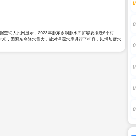
0
0
据查询人民网显示，2023年源东乡洞源水库扩容要搬迁6个村
立方米，因源东乡降水量大，故对洞源水库进行了扩容，以增加蓄水
0
0
0
0