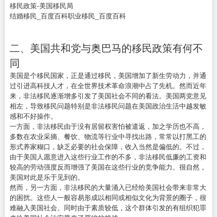
移民政策-美国移民局
结婚移民_百度百科职业移民_百度百科
二、美国共和党与奥巴马的移民政策有何不
同
美国是个移民国家，正是通过移民，美国增加了新生劳动力，并通
过引进高科技人才，在全世界技术革命浪潮中占了先机。然而近年
来，非法移民逐渐增多引发了美国社会不同的看法。美国两党意见
相左，导致移民问题特别是非法移民问题在美国政治生活中越发敏
感和不好操作。
一方面，非法移民由于没有居留权害怕被遣返，加之学历也不高，
多数在农业采摘、餐饮、物流等行业中寻找出路，常常以打黑工的
形式养家糊口，缺乏必要的社会保障，收入当然是偏低的。不过，
由于美国人愿意进入这些行业工作的不多，非法移民低廉的工资和
较高的劳动强度反而增强了美国在这些行业的竞争能力。很自然，
美国对此是乐于见到的。
然而，另一方面，非法移民的大量涌入已经给美国社会带来非常大
的困扰。这些人一般容易形成以相同或相似文化为背景的圈子，很
难融入美国社会。同时由于素质较低，这个群体引发的有组织犯罪