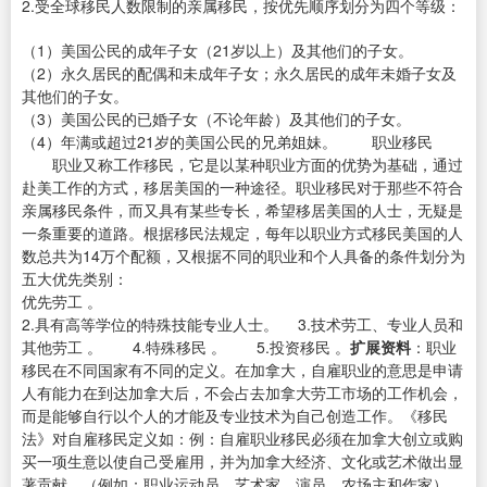
2.受全球移民人数限制的亲属移民，按优先顺序划分为四个等级：
（1）美国公民的成年子女（21岁以上）及其他们的子女。
（2）永久居民的配偶和未成年子女；永久居民的成年未婚子女及
其他们的子女。
（3）美国公民的已婚子女（不论年龄）及其他们的子女。
（4）年满或超过21岁的美国公民的兄弟姐妹。 职业移民
职业又称工作移民，它是以某种职业方面的优势为基础，通过
赴美工作的方式，移居美国的一种途径。职业移民对于那些不符合
亲属移民条件，而又具有某些专长，希望移居美国的人士，无疑是
一条重要的道路。根据移民法规定，每年以职业方式移民美国的人
数总共为14万个配额，又根据不同的职业和个人具备的条件划分为
五大优先类别：
优先劳工 。
2.具有高等学位的特殊技能专业人士。 3.技术劳工、专业人员和
其他劳工 。 4.特殊移民 。 5.投资移民 。
扩展资料
：职业
移民在不同国家有不同的定义。在加拿大，自雇职业的意思是申请
人有能力在到达加拿大后，不会占去加拿大劳工市场的工作机会，
而是能够自行以个人的才能及专业技术为自己创造工作。《移民
法》对自雇移民定义如：例：自雇职业移民必须在加拿大创立或购
买一项生意以使自己受雇用，并为加拿大经济、文化或艺术做出显
著贡献。（例如：职业运动员，艺术家，演员，农场主和作家）。