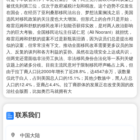
被优先到第三位，仅次于政府减税计划和税改。这个趋势不仅发生
在国会，在经历了亚利桑那移民法出台、梦想法案搁浅之后，美国
选民对移民政策的关注度也大大增加。但形式上的合作只是开始，
格雷厄姆和舒默的移民改革计划能否获得实效，是对两人政治影响
力的巨大考验。全国移民论坛主任诺仁尼（Ali Noorani）就担忧，
格雷厄姆和舒默的提案不过是新瓶装旧酒，因为议员们总是提出相
似的议案，但常常没有下文。推动全面移民改革需要更多议员的加
入、反复的谈判和各方利益的妥协。虽然在边境安全上达成共识，
但两党还需面临非法劳工执法、非法移民身份合法化等一系列关键
议题上的诸多分歧。目前主流民意对于限制移民呼声略占上风，但
由于拉丁裔人口比2000年增长了近28.8%，达4547余万，该数量
仅此于白人，占到美国总人口的15.1%；其他少数族中，黑人占总
人口的12.4%，亚裔占4.4%。拉丁裔群体的发展正在改变美国的政
治社会版图，比如奥巴马就拥有大
联系我们
中国大陆