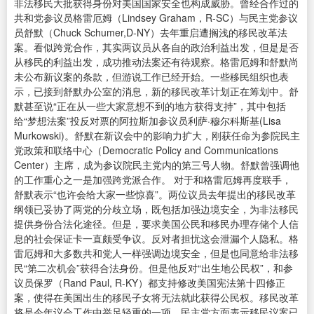
非法移民大批获得身份对美国国家安全也构成威胁。曾经合作过的
共和党参议员格雷厄姆（Lindsey Graham，R-SC）与民主党参议
员舒默（Chuck Schumer,D-NY）去年重启遭搁浅的移民改革法
案。看似跨党合作，其实两议员从各自的政治利益出发，但是是否
从移民的利益出发，成功推动法案还有待观察。格雷厄姆和舒默尚
未公布新议案的条款，但游说工作已经开始。一些移民组织也表
示，已接到舒默办公室的消息，新的移民改革计划正在筹划中。舒
默甚至说“正在从一些大家意想不到的地方获得支持”，其中包括
给“梦想法案”投反对票的阿拉斯加参议员利萨·穆尔科斯基(Lisa
Murkowski)。舒默在新议会中的影响力扩大，刚获任命为参院民主
党政策和联络中心（Democratic Policy and Communications
Center）主席，成为参议院民主党内的第三号人物。舒默曾强调他
的工作重心之一是加强跨党派合作。 对于和格雷厄姆再度联手，
舒默表示“也许会给大家一些惊喜”。两位议员去年提出的移民改革
纲领已妥协了两党的分歧立场，既包括加强边境安全，为非法移民
提供身份合法化途径。但是，要求美国公民和移民办理存储个人信
息的社会保证卡一直颇受争议。反对者担忧这会泄漏个人隐私。格
雷厄姆和大多数共和党人一样强调边境安全，但是也同意给非法移
民“第二次机会”获得合法身份。但是他反对“出生地公民权”，和参
议员保罗（Rand Paul, R-KY）都支持修改美国宪法第十四修正
案，使得在美国出生的移民子女将无法就此获得公民权。移民改革
将是今年议会工作中举足轻重的一项，民主党方面表示移民议案已