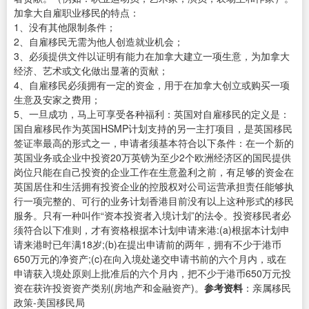
加拿大自雇职业移民的特点：
1、没有其他限制条件；
2、自雇移民无需为他人创造就业机会；
3、必须提供文件以证明有能力在加拿大建立一项生意，为加拿大
经济、艺术或文化做出显著的贡献；
4、自雇移民必须拥有一定的资金，用于在加拿大创立或购买一项
生意及安家之费用；
5、一旦成功，马上可享受各种福利：英国对自雇移民的定义是：
国自雇移民作为英国HSMP计划支持的另一主打项目，是英国移民
签证率最高的形式之一，申请者须基本符合以下条件：在一个新的
英国业务或企业中投资20万英镑为至少2个欧洲经济区的国民提供
岗位只能在自己投资的企业工作在生意盈利之前，有足够的资金在
英国居住和生活拥有投资企业的控股权对公司运营承担责任能够执
行一项完整的、可行的业务计划香港目前没有以上这种形式的移民
服务。只有一种叫作“资本投资者入境计划”的法令。投资移民者必
须符合以下准则，才有资格根据本计划申请来港:(a)根据本计划申
请来港时已年满18岁;(b)在提出申请前的两年，拥有不少于港币
650万元的净资产;(c)在向入境处递交申请书前的六个月内，或在
申请获入境处原则上批准后的六个月内，把不少于港币650万元投
资在获许投资资产类别(房地产和金融资产)。
参考资料
：亲属移民
政策-美国移民局