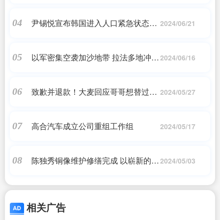
人称射击游戏
尹锡悦宣布韩国进入人口紧急状态：
04
2024/06/21
再不生孩子韩国要走向灭绝了
以军密集空袭加沙地带 拉法多地冲突
05
2024/06/16
激烈
致歉并退款！大麦回应哥哥想替过世
06
2024/05/27
妹妹看周杰伦演唱会遭拒
高合汽车成立公司重组工作组
07
2024/05/17
陈独秀铜像维护修缮完成 以崭新的面
08
2024/05/03
貌向游客呈现
相关广告