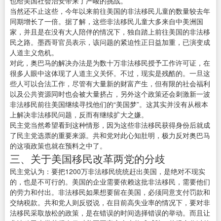
也给美国社会治安带来了严峻的挑战。
当然还不止这些，今年以来前往美国的非法移民儿童的数量较去年
同期增长了一倍。据了解，这些非法移民儿童大多来自中美洲国
家，并且是在没有大人陪伴的情况下，独自踏上前往美国的非法移
民之路。墨西哥官员表示，该问题的紧迫性正日益加重，已演变成
人道主义危机。
对此，奥巴马的解决办法是为数十万非法移民授予工作许可证，在
很多人眼中这体现了人道主义关怀。不过，现实是残酷的。一旦这
些人可以合法工作，尽管有大量新的财富产生，但有限的社会福利
以及公共资源同时也会被大量挤占，另外这个政策还会刺激新一波
非法移民前往美国继续寻找他们的“美国梦”。这其实并没有从根本
上解决非法移民问题，反而有继续扩大之嫌。
民主党当然希望看到这种情形，因为这些非法移民获得身份后就成
了民主党选票的重要来源。共和党对此心知肚明，极力反对奥巴马
的这项政策也就在预料之中了。
三、关于美国移民改革两党的分歧
民主党认为：要把1200万非法移民统统赶出美国，是绝对不现实
的，也是不可行的。美国的企业需要依赖这批非法移民，需要他们
的劳力和付出。非法移民如果想要留在美国，必须同意支付罚款和
交纳税款。共和党人则反驳说，在目前高失业率的情况下，要对非
法移民采取放松的政策，是在错误的时间选择错误的举动。而且让