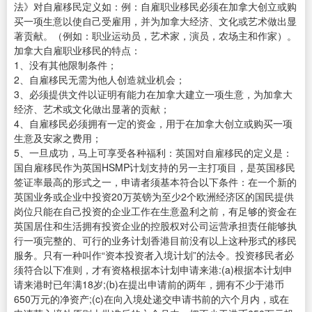
法》对自雇移民定义如：例：自雇职业移民必须在加拿大创立或购
买一项生意以使自己受雇用，并为加拿大经济、文化或艺术做出显
著贡献。（例如：职业运动员，艺术家，演员，农场主和作家）。
加拿大自雇职业移民的特点：
1、没有其他限制条件；
2、自雇移民无需为他人创造就业机会；
3、必须提供文件以证明有能力在加拿大建立一项生意，为加拿大
经济、艺术或文化做出显著的贡献；
4、自雇移民必须拥有一定的资金，用于在加拿大创立或购买一项
生意及安家之费用；
5、一旦成功，马上可享受各种福利：英国对自雇移民的定义是：
国自雇移民作为英国HSMP计划支持的另一主打项目，是英国移民
签证率最高的形式之一，申请者须基本符合以下条件：在一个新的
英国业务或企业中投资20万英镑为至少2个欧洲经济区的国民提供
岗位只能在自己投资的企业工作在生意盈利之前，有足够的资金在
英国居住和生活拥有投资企业的控股权对公司运营承担责任能够执
行一项完整的、可行的业务计划香港目前没有以上这种形式的移民
服务。只有一种叫作“资本投资者入境计划”的法令。投资移民者必
须符合以下准则，才有资格根据本计划申请来港:(a)根据本计划申
请来港时已年满18岁;(b)在提出申请前的两年，拥有不少于港币
650万元的净资产;(c)在向入境处递交申请书前的六个月内，或在