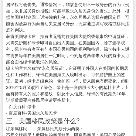
居民权将会丧失。通常情况下，非故意使用不一致身份的行为（例
如，以非居民身份报税）可能导致永久居民身份的丧失。此外，根
据美国联邦巡回上诉法院的判例，永久居民若选择在他国定居，可
能会因放弃行为而自动失去居民身份，无需通过填写表格或移民法
庭的判决。
获得美国绿卡后，持有者无需前往美国大使馆或领事馆申请签证，
只需凭护照和绿卡即可自由出入美国。在美国国内，除了选举权
外，绿卡持有者享有与本国公民相同的福利和待遇。绿卡持卡人通
常需要每年在美国居住一定时间，否则超过两年未入境的持卡人可
能会面临绿卡被取消的风险。
绿卡的官方名称为“永久居留证”，它证明了外国人在美国的长期居
住和工作权利。绿卡在美国海关入境时出示，可代替护照上的签
证。最初，绿卡是绿色的，像护照一样，后来颜色有所变化，但到
2010年5月又改回了绿色。绿卡是一张信用卡大小的塑料卡片，上
面有持有人的照片和指纹，以及个人信息。绿卡的有效期为10年，
过期后需要向移民局申请更换新卡。
- 百度百科-绿卡
- 百度百科-美国永久居民卡
三、美国移民政策是什么?
①亲属移民 亲属移民共划分为两类：
不受全球移民人数限制的亲属移民，即直系亲属：美国公民的配