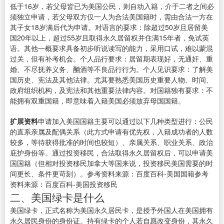
低于16岁，若父母皆已为美国公民，则自动入籍，介于二者之间必
须独立申请，若父母双方仅一人为合法美国籍时，需由合法一方在
其子女18岁满后代为申请。对语言的要求：除超过50岁且居留美
国20年以上，超过55岁且取得永久居留权并住满15年者，免试英
语。其他一概要求具备初步听说读写的能力，采用口试，难以蒙混
过关，但有补考机会。个人品行要求：居留期表现好，无通奸、重
婚、不尽抚养义务、酗酒等不良品行行为。个人见识要求：了解美
国历史、宪法及其他法律。尤其要熟悉美国历史重要人物、时间、
政府组织机构，及宪法和其他重要法律内容。对国籍独有要求：不
能拥有双重国籍，即意味着入籍美国必须放弃母国国籍。
扩展资料
申请加入美国国籍主要可以通过以下几种类型进行：公民
的直系亲属及配偶关系（此方式申请有优先权，入籍成功者的人数
较多，等待获得批准的时间也较短）、亲属关系、职业关系、政治
庇护身份等。通过投资移民，合法取得永久居留权后，可以申请美
国国籍（但相对投资移民加拿大等国来说，投资移民美国需要的时
间更长、条件更苛刻）。参考资料来源：百度百科-美国国籍参考
资料来源：百度百科-美国投资移民
二、美国绿卡是什么
美国绿卡，正式名称为美国永久居民卡，是授予外国人在美国拥有
永久居民身份的身份证。持有绿卡的个人若自愿改变身份，其永久