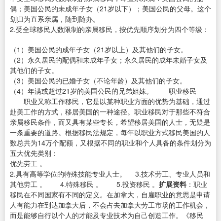
偶；美国公民的未成年子女（21岁以下）；美国公民的父母。这个
划归为直系亲属，随到随办。
2.受全球移民人数限制的亲属移民，按优先顺序划分为四个等级：
（1）美国公民的成年子女（21岁以上）及其他们的子女。
（2）永久居民的配偶和未成年子女；永久居民的成年未婚子女及
其他们的子女。
（3）美国公民的已婚子女（不论年龄）及其他们的子女。
（4）年满或超过21岁的美国公民的兄弟姐妹。 职业移民
职业又称工作移民，它是以某种职业方面的优势为基础，通过
赴美工作的方式，移居美国的一种途径。职业移民对于那些不符合
亲属移民条件，而又具有某些专长，希望移居美国的人士，无疑是
一条重要的道路。根据移民法规定，每年以职业方式移民美国的人
数总共为14万个配额，又根据不同的职业和个人具备的条件划分为
五大优先类别：
优先劳工 。
2.具有高等学位的特殊技能专业人士。 3.技术劳工、专业人员和
其他劳工 。 4.特殊移民 。 5.投资移民 。
扩展资料
：职业
移民在不同国家有不同的定义。在加拿大，自雇职业的意思是申请
人有能力在到达加拿大后，不会占去加拿大劳工市场的工作机会，
而是能够自行以个人的才能及专业技术为自己创造工作。《移民