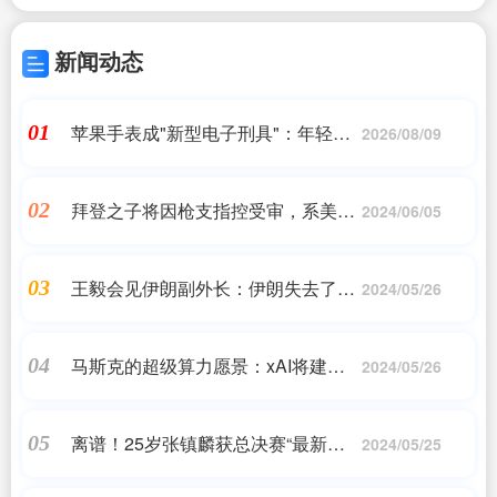
新闻动态
苹果手表成"新型电子刑具"：年轻人
01
2026/08/09
想方设法达成目标
拜登之子将因枪支指控受审，系美国
02
2024/06/05
历史首次对在任总统的子女提起诉讼
王毅会见伊朗副外长：伊朗失去了杰
03
2024/05/26
出的领导人，中方失去了好朋友
马斯克的超级算力愿景：xAI将建计
04
2024/05/26
算超级工厂训练Grok
离谱！25岁张镇麟获总决赛“最新
05
2024/05/25
星”惹争议 官方账号被骂关闭评论区