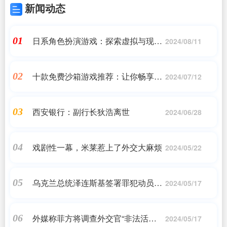
新闻动态
日系角色扮演游戏：探索虚拟与现实
01
2024/08/11
的交织
十款免费沙箱游戏推荐：让你畅享电
02
2024/07/12
脑乐趣
西安银行：副行长狄浩离世
03
2024/06/28
戏剧性一幕，米莱惹上了外交大麻烦
04
2024/05/22
乌克兰总统泽连斯基签署罪犯动员法
05
2024/05/17
案
外媒称菲方将调查外交官“非法活
06
2024/05/17