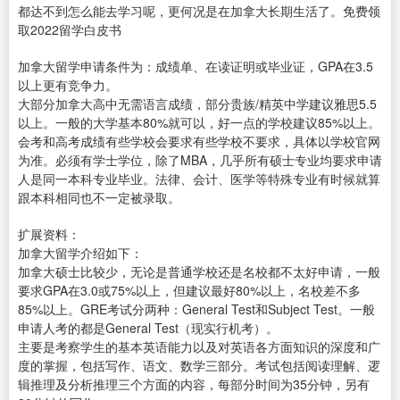
都达不到怎么能去学习呢，更何况是在加拿大长期生活了。免费领
取
2022留学白皮书
加拿大留学申请条件为：成绩单、在读证明或毕业证，GPA在3.5
以上更有竞争力。
大部分加拿大高中无需语言成绩，部分贵族/精英中学建议雅思5.5
以上。一般的大学基本80%就可以，好一点的学校建议85%以上。
会考和高考成绩有些学校会要求有些学校不要求，具体以学校官网
为准。必须有学士学位，除了MBA，几乎所有硕士专业均要求申请
人是同一本科专业毕业。法律、会计、医学等特殊专业有时候就算
跟本科相同也不一定被录取。
扩展资料：
加拿大留学介绍如下：
加拿大硕士比较少，无论是普通学校还是名校都不太好申请，一般
要求GPA在3.0或75%以上，但建议最好80%以上，名校差不多
85%以上。GRE考试分两种：General Test和Subject Test。一般
申请人考的都是General Test（现实行机考）。
主要是考察学生的基本英语能力以及对英语各方面知识的深度和广
度的掌握，包括写作、语文、数学三部分。考试包括阅读理解、逻
辑推理及分析推理三个方面的内容，每部分时间为35分钟，另有