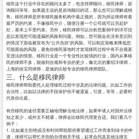
移民这个行业中存在的顾问太多了，包含持牌顾问，移民律师，咨
询顾问等等。如果题主说的是咨询顾问的话，那么也可以理解成销
售。移民律师是所有移民服务机构中最正规的，因为持证律师有着
最严厉的约束，不像移民中介，随便注册一个公司就可以另起炉
灶，基本上不受约束。另外，移民律师可以分析您案例中的详尽信
息以发现您可能遗漏的风险和问题。例如，您可能会在没有意识到
的情况下面临被宣布为“公共负担”的风险。可以制定策略来降低您
可能面临的风险，避免你移民落地时才发现移民过程中有不合规甚
至违法的情形。移民行业是一个专业性比较强的行业，国内从事移
民的律师不多，能做到合规和专业的更少，像北京的董绍沣律师，
上海的徐宝同律师，是做的比较专业的移民律师团队。
三、什么是移民律师
移民律师帮助委托人处理移民过程中涉及的法律问题。比如工作的
合法性，比如以法律的手段保护你不被遣返，引渡，等等，必要时
代表你出庭。
有些移民的途径需要正确地理解当地法律，如果申请人对国外法律
知之甚少，或外文不精通，律师会比移民代理更合适。我们看几个
例子：
1. 比如雇主拒绝或没有时间帮助那些希望通过工作而拿到绿卡的申
请，律师可以帮忙并协助办理相关手续，起草合同及其他法律文