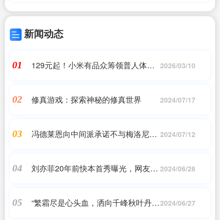
新闻动态
129元起！小米有品众筹领普人体存
01
2026/03/10
在平板灯：传感器完美隐藏
修真游戏：探索神秘的修真世界
02
2024/07/17
冯德莱恩向中间派承诺不与梅洛尼合
03
2024/07/12
作，又与绿党出现信任危机
刘亦菲20年前快本首秀曝光，网友：
04
2024/06/28
时光倒流的美！
“繁霜尽是心头血，洒向千峰秋叶丹”
05
2024/06/27
习近平总书记这样牵挂科技工作者