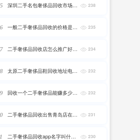
深圳二手名包奢侈品回收市场价
5
238
格多少,哪里有库存回收真皮的
一般二手奢侈品回收的价格是多
6
235
少,奢侈品回收一般是原价的几
折
二手奢侈品回收店怎么推广好,
7
234
奢侈品回收文案怎么写
太原二手奢侈品鞋回收地址电话
8
232
查询_太原哪里有回收手表的实
体店?
回收一个二手奢侈品能赚多少钱
9
232
_二手表拿去回收能赚多少钱,二
手卡地亚手表可以卖多少钱?
二手奢侈品回收出售青岛店在哪
0
231
里_成都蒂芙尼首饰哪里回收?
二手奢侈品回收app名字叫什么,
1
230