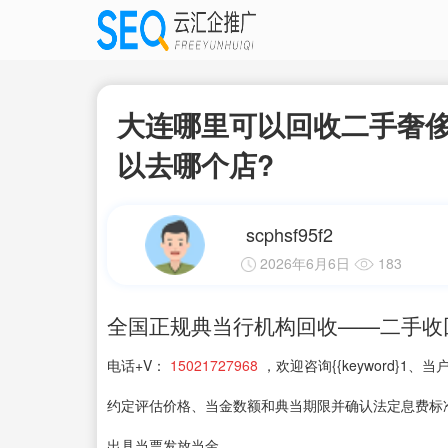
大连哪里可以回收二手奢侈
以去哪个店?
scphsf95f2
2026年6月6日
183
全国正规典当行机构回收——二手收
电话+V：
15021727968
，欢迎咨询{{keyword}
约定评估价格、当金数额和典当期限并确认法定息费标
出具当票发放当金。