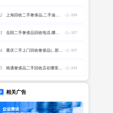
什么平台可以回收奢侈品
上海回收二手奢侈品,二手迪奥
2
229
包包回收大概多少?
岳阳二手奢侈品回收电话,哪里
3
227
回收奢侈品包包
重庆二手上门回收奢侈品(...那里
4
227
有各类奢侈品品牌包包、手表、
钻石钻戒、回收可以上门回收...)
南通奢侈品二手回收店在哪里进
5
223
货的,哪里可以找到二手奢侈品
交易平台?
相关广告