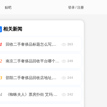
贴吧
登录
/
注册
相关新闻
回收二手奢侈品标题怎么写,想
1
263
开二手奢侈品店取什么店名最
好?
南京二手奢侈品回收平台哪个靠
2
249
谱(回收奢侈品哪个平台最好)
邵阳二手奢侈品回收店地址,有
3
244
谁知道哪里可以回收奢侈品?
《蜘蛛夫人》票房扑街 艾玛·罗
4
242
伯茨：社交网络是主要原因