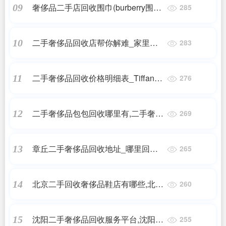
奢侈品二手店回收围巾(burberry围巾
09
285
2021年买的回收几折)
二手奢侈品回收店帮你解难_家里有
10
283
一些二手奢侈品,最近搬家,想着把不
要的给处理了,大连有好一点的...
二手奢侈品回收价格明细表_Tiffany
11
276
钻戒回收价格查询表2023年
二手奢侈品包包回收哪里有,二手奢侈
12
269
品包包在哪里回收比较好
章丘二手奢侈品回收地址_哪里回收
13
265
二手奢侈品,一般怎么回收?
北京二手回收奢侈品鞋店有哪些,北京
14
260
在哪里有二手奢侈品包的回收市场?
沈阳二手奢侈品回收服务平台,沈阳哪
15
255