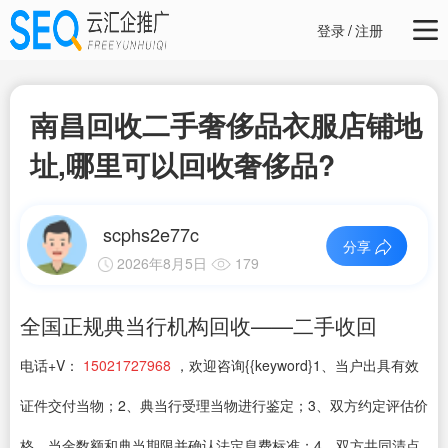
登录
/
注册
南昌回收二手奢侈品衣服店铺地
址,哪里可以回收奢侈品?
scphs2e77c
分享
2026年8月5日
179
全国正规典当行机构回收——二手收回
电话+V：
15021727968
，欢迎咨询{{keyword}1、当户出具有效
证件交付当物；2、典当行受理当物进行鉴定；3、双方约定评估价
格、当金数额和典当期限并确认法定息费标准；4、双方共同清点