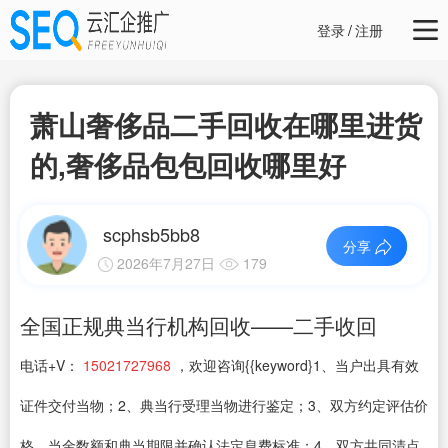
登录
/
注册
萧山奢侈品二手回收在哪里进货
的,奢侈品包包回收哪里好
scphsb5bb8
分享
2026年7月27日
179
全国正规典当行机构回收——二手收回
电话+V：
15021727968
，欢迎咨询{{keyword}1、当户出具有效
证件交付当物；2、典当行受理当物进行鉴定；3、双方约定评估价
格、当金数额和典当期限并确认法定息费标准；4、双方共同清点