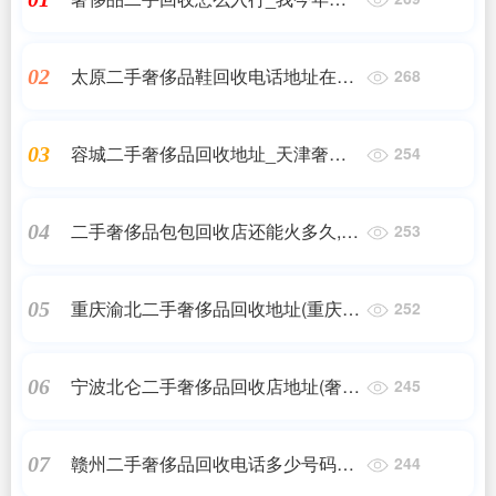
四了,想在毕业后进入奢侈品行业,应
该如何规划自己的职业道路...
太原二手奢侈品鞋回收电话地址在哪
02
268
里_太原哪里有回收手表的实体店?
容城二手奢侈品回收地址_天津奢侈
03
254
品回收实体店在哪
二手奢侈品包包回收店还能火多久,奢
04
253
侈品包包哪里回收比较靠谱?
重庆渝北二手奢侈品回收地址(重庆哪
05
252
里有回收古驰鞋子的?)
宁波北仑二手奢侈品回收店地址(奢侈
06
245
品哪里回收)
赣州二手奢侈品回收电话多少号码_
07
244
哪里回收奢侈品包包