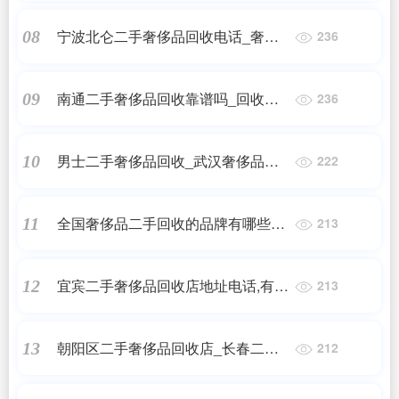
宁波北仑二手奢侈品回收电话_奢侈
08
236
品怎么回收
南通二手奢侈品回收靠谱吗_回收手
09
236
表店回收手表靠谱吗?
男士二手奢侈品回收_武汉奢侈品回
10
222
收哪家好
全国奢侈品二手回收的品牌有哪些牌
11
213
子,回收二手名牌包哪家好
宜宾二手奢侈品回收店地址电话,有没
12
213
有回收奢侈品的店
朝阳区二手奢侈品回收店_长春二手
13
212
奢侈品回收店在哪