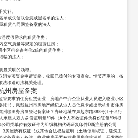
予奖补。
人名单或失信联合惩戒黑名单的法人；
房屋租赁合同网签备案的法人；
足旅游度假需求的租赁住房；
室内空气质量等规定的租赁住房；
期同小区租金参考价2倍的租赁住房；
入增幅的法人；
有明显关联的领域。
取消专项资金申请资格，收回已拨付的专项资金。情节严重的，按
依法移送司法机关处理。
杭州房屋备案
监管要求的住房租赁企业，房地产中介企业从业人员进入物业小区
委托书，佩戴杭州市房地产经纪从业人员信息卡或出示杭州市住房
杭州哪里办房屋登记备案证？办证地址在凤起东路888号江干区行
人承租人双方身份证明复印件（A个人有效证件为身份证复印件B
非公司类单位有效证件为组织机构代码证复印件D新注册的公司、
）3房屋所有权证书或其他合法权益证明（土地使用权证，建筑工
验收备案表）备注：物业的房子要有营业用房交接清单，开发商的