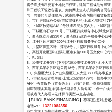
房子直接出租要有土地使用权证，建筑工程规划许可证
和工程竣工验收备案表。如何网上查询杭州购房合同备
号，网签的可以住建局，或市民中心查询杭州租赁备案
1、市住房保障办公室(市级审核机构)上城区浣纱路179
2、上城区秋涛路242-2号秋涛发展大厦A楼，上城区新
3、下城区白石巷256号，下城区行政服务中心(城北体
4、西湖区竞舟路228号，西湖区行政办事服务中心四
5、江干区运河东路200号江干区行政服务中心二楼
6、拱墅区拱墅区珠儿潭巷8号，拱墅区行政服务中心2
7、高新开发区(滨江)滨江区泰安路200号区文化中心行
4、K5窗口
8、经济技术开发区(下沙)杭州经济技术开发区金沙大道6
9、西湖风景名胜区赵公堤18号，西湖风景名胜区行政
10、集聚区大江东产业集聚区江东大道3899号办事服务
1、(市级经租管理单位)上城区浣纱路179号一楼办
APP→办事服务（首页边上）→部门导航→选择杭州市
就医管理备案选择“异地长期居住人员备案”→点击在线
理或者代人办理→选择操作类型→点击确定。
【RUIQI BANK FINANCING】尊享直接对接
13221084850
电话wx：
我司专注于为杭州小微企业、行业精英策划优质融资方