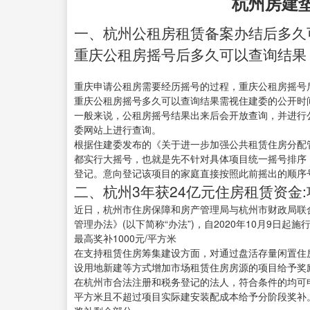
杭州房建
一、杭州公租房租赁备案办结后多久
重庆公租房摇号后多久可以查询结果
重庆申请公租房需要经历摇号的过程，重庆公租房摇号
重庆公租房摇号多久可以查询结果需视住建委的公开时
一般来说，公租房摇号结果出来后会开放查询，并进行
委网站上进行查询。
根据住建委发布的《关于进一步加强公共租赁住房分配管
都实行大摇号，也就是先不针对具体项目统一摇号排序
登记。意向登记该项目的家庭直接按照此前摇出的顺序
二、杭州3年获24亿元住房租赁资金:
近日，杭州市住房保障和房产管理局与杭州市财政局联
管理办法》(以下简称“办法”)，自2020年10月9日起施
最高奖补1000元/平方米
在支持租赁住房筹集建设方面，对通过盘活存量闲置住房
设用地新建等方式增加市场租赁住房房源的项目给予奖
在杭州市合法注册和税务登记的法人，符合条件的均可申
平方米且不超过项目实际建安装配成本给予分阶段奖补