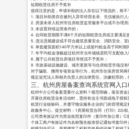
短期租赁住房不予奖补
值得注意的是，申请补助的法人存在以下情况的，将不
1. 项目补助类存在被列入异常经营名录、失信被执行
2. 房源未录入杭州市住房租赁监管服务平台或不办理
3. 未设置持续运营条件的；
4. 合同租赁期限不满6个月的短期租赁住房或主要满
5. 违法违规建设或不符合建筑质量安全、消防安全、
6. 单套建筑面积140平方米以上或签约租金高于同时
7. 年平均租金涨幅超过杭州市当年城镇居民可支配收
8. 属于公共租赁住房项目等情况不予奖补；
9. 市政基础设施建设、城市更新等与住房租赁市场没
对于骗取、挪用专项资金等行为，杭州市住保房管局将
规定追究法人和相关负责人的法律责任。涉嫌犯罪的，
三、杭州房屋备案查询系统官网入口
杭州中介公司备案需要什么资料？规范明确，落实资金
开展住房租赁业务活动时，需持有业主书面或电子授权
租赁行业核验码，并遵守物业服务企业的门岗管理规定
政服务中心。提交材料：1房屋租赁合同（打印）2出租
公司类有效证件为营业执照复印件（复印件加公章）C
个体工商户有效证件为名称预先核准登记通知书复印件
程规划许可证，房屋建筑工程和市政基础设施工程竣工