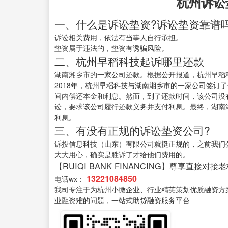
杭州诉讼
一、什么是诉讼垫资?诉讼垫资靠谱吗
诉讼相关费用，依法有当事人自行承担。
垫资属于违法的，垫资有诱骗风险。
二、杭州早稻科技起诉哪里还款
湖南湘乡市的一家公司还款。根据公开报道，杭州早稻
2018年，杭州早稻科技与湖南湘乡市的一家公司签订
间内偿还本金和利息。然而，到了还款时间，该公司没
讼，要求该公司履行还款义务并支付利息。最终，湖南
利息。
三、有没有正规的诉讼垫资公司?
诉投信息科技（山东）有限公司就挺正规的，之前我们
大大用心，确实是胜诉了才给他们费用的。
【RUIQI BANK FINANCING】尊享直接对接
13221084850
电话wx：
我司专注于为杭州小微企业、行业精英策划优质融资方
业融资难的问题，一站式助贷融资服务平台