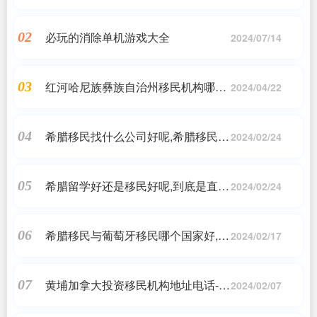
游戏
必玩的消除单机游戏大全
02
2024/07/14
红河哈尼族彝族自治州移民机构哪家
03
2024/04/22
好(移民公司哪家最好)
希腊移民找什么公司好呢,希腊移民怎
04
2024/02/24
么样,移民希腊需要什么条件
希腊留学好还是移民好呢,到底是直接
05
2024/02/24
送孩子出国留学好,还是先为孩子规划
一个移民身份比较好...
希腊移民与葡萄牙移民哪个国家好,葡
06
2024/02/17
萄牙移民黄金签证好还是希腊移民黄
金签证好?
黄埔加拿大投资移民机构地址电话-黄
07
2024/02/07
埔加拿大投资移民机构联系方式