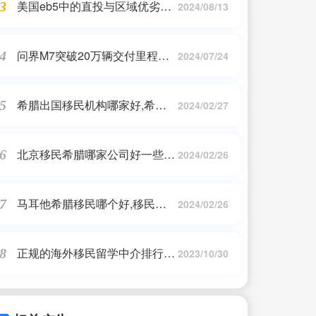
美国eb5中的直投与区域优劣
3
2024/08/13
势|EB5美国投资移民直投和区域
中心区别?
问界M7突破20万辆交付里程
4
2024/07/24
碑，成新势力又一爆款
希腊出国移民机构哪家好,希腊
5
2024/02/27
移民是真的吗?哪家公司做希腊
最早?
北京移民希腊哪家公司好一些知
6
2024/02/26
乎,希腊移民怎么样,移民希腊需
要什么条件
马耳他希腊移民哪个好,移民希
7
2024/02/26
腊和马耳他各有什么优缺点?
正规的海外移民留学中介排行
8
2023/10/30
榜|寻找靠谱的海外移民留学中
介，这些排名值得一看！