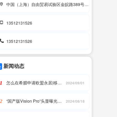
中国（上海）自由贸易试验区金皖路389号
105-3室
13512131526
13512131526
新闻动态
怎么在希腊申请欧盟永居|移民
1
2024/09/01
希腊|希腊永居
“国产版Vision Pro”头显曝光：
2
2024/08/18
带/不带摄像头两个机种，今年
目标销量50万台